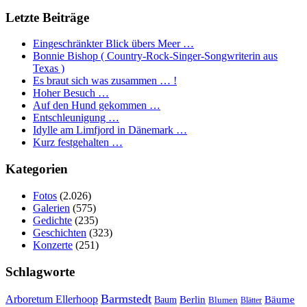
Letzte Beiträge
Eingeschränkter Blick übers Meer …
Bonnie Bishop ( Country-Rock-Singer-Songwriterin aus
Texas )
Es braut sich was zusammen … !
Hoher Besuch …
Auf den Hund gekommen …
Entschleunigung …
Idylle am Limfjord in Dänemark …
Kurz festgehalten …
Kategorien
Fotos
(2.026)
Galerien
(575)
Gedichte
(235)
Geschichten
(323)
Konzerte
(251)
Schlagworte
Barmstedt
Arboretum Ellerhoop
Berlin
Bäume
Baum
Blumen
Blätter