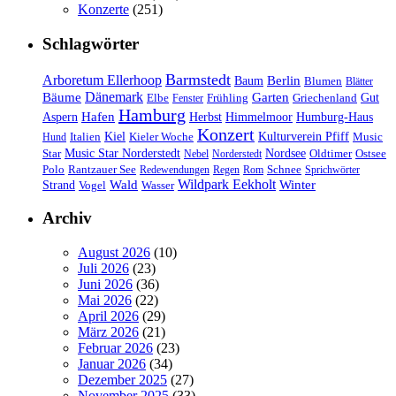
Konzerte
(251)
Schlagwörter
Barmstedt
Arboretum Ellerhoop
Berlin
Baum
Blumen
Blätter
Dänemark
Bäume
Garten
Elbe
Griechenland
Gut
Fenster
Frühling
Hamburg
Hafen
Herbst
Aspern
Himmelmoor
Humburg-Haus
Konzert
Kulturverein Pfiff
Kiel
Kieler Woche
Music
Hund
Italien
Nordsee
Star
Music Star Norderstedt
Oldtimer
Ostsee
Nebel
Norderstedt
Schnee
Polo
Rantzauer See
Redewendungen
Regen
Rom
Sprichwörter
Wildpark Eekholt
Wald
Winter
Strand
Vogel
Wasser
Archiv
August 2026
(10)
Juli 2026
(23)
Juni 2026
(36)
Mai 2026
(22)
April 2026
(29)
März 2026
(21)
Februar 2026
(23)
Januar 2026
(34)
Dezember 2025
(27)
November 2025
(33)