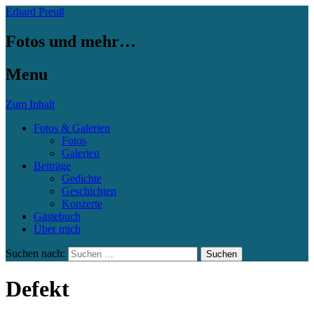
Erhard Preuß
Fotos und mehr…
Menu
Zum Inhalt
Fotos & Galerien
Fotos
Galerien
Beiträge
Gedichte
Geschichten
Konzerte
Gästebuch
Über mich
Suchen nach:
Defekt