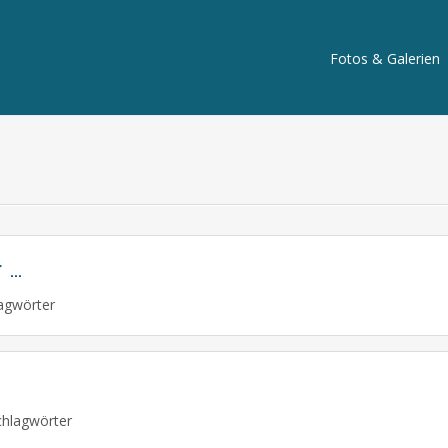
Fotos & Galerien
 …
agwörter
hlagwörter