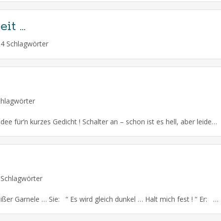
eit …
4 Schlagwörter
hlagwörter
Es ist schon dunkel, mach schnell mal Licht, hab‘ ne Idee für’n kurzes Gedicht ! Schalter an – schon ist es hell, aber leider viel zu schnell … Vergaß ich, was mir spontan eingefallen war, leider gar nichts mehr von dem ist noch da ! Gedächtnislücke – Welch ein Graus – Mach‘ das Licht schnell […]
Schlagwörter
Grauer Garn trifft sich am späten Nachmittag mit weißer Garnele … Sie: “ Es wird gleich dunkel … Halt mich fest ! “ Er: “ Hab keine Angst – ich umgarne Dich … !!!! “ ( 09. Mai 2020 )