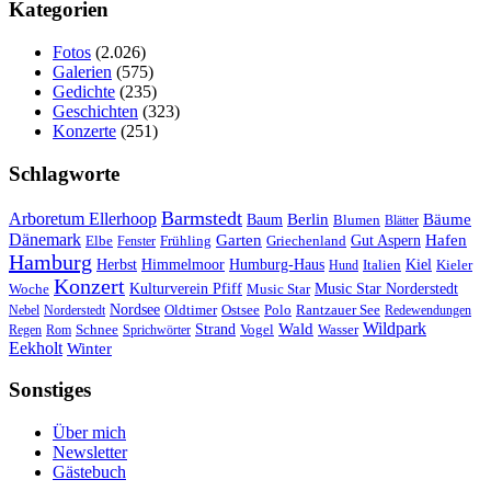
Kategorien
Fotos
(2.026)
Galerien
(575)
Gedichte
(235)
Geschichten
(323)
Konzerte
(251)
Schlagworte
Barmstedt
Arboretum Ellerhoop
Berlin
Bäume
Baum
Blumen
Blätter
Dänemark
Garten
Hafen
Elbe
Griechenland
Gut Aspern
Fenster
Frühling
Hamburg
Herbst
Himmelmoor
Humburg-Haus
Kiel
Kieler
Hund
Italien
Konzert
Kulturverein Pfiff
Woche
Music Star
Music Star Norderstedt
Nordsee
Oldtimer
Ostsee
Nebel
Norderstedt
Polo
Rantzauer See
Redewendungen
Wildpark
Wald
Schnee
Strand
Regen
Rom
Sprichwörter
Vogel
Wasser
Eekholt
Winter
Sonstiges
Über mich
Newsletter
Gästebuch