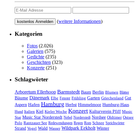
(
weitere Informationen
)
Kategorien
Fotos
(2.026)
Galerien
(575)
Gedichte
(235)
Geschichten
(323)
Konzerte
(251)
Schlagwörter
Barmstedt
Arboretum Ellerhoop
Berlin
Baum
Blumen
Blätter
Dänemark
Bäume
Garten
Elbe
Griechenland
Gut
Fenster
Frühling
Hamburg
Hafen
Herbst
Aspern
Himmelmoor
Humburg-Haus
Konzert
Kulturverein Pfiff
Kiel
Kieler Woche
Music
Hund
Italien
Nordsee
Star
Music Star Norderstedt
Oldtimer
Ostsee
Nebel
Norderstedt
Schnee
Polo
Rantzauer See
Redewendungen
Regen
Rom
Sprichwörter
Wildpark Eekholt
Wald
Winter
Strand
Vogel
Wasser