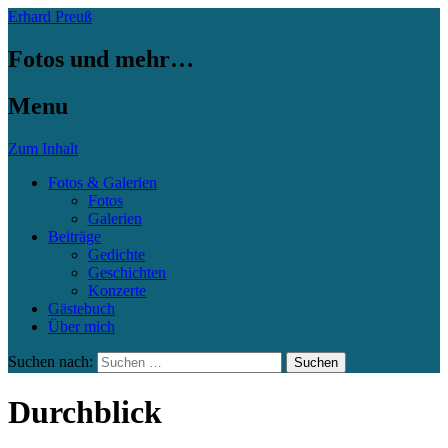
Erhard Preuß
Fotos und mehr…
Menu
Zum Inhalt
Fotos & Galerien
Fotos
Galerien
Beiträge
Gedichte
Geschichten
Konzerte
Gästebuch
Über mich
Suchen nach:
Durchblick