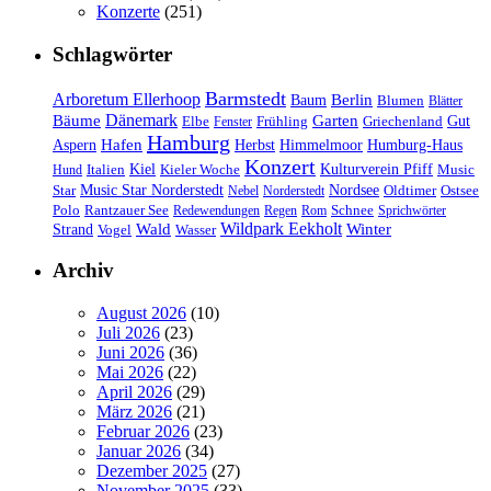
Konzerte
(251)
Schlagwörter
Barmstedt
Arboretum Ellerhoop
Berlin
Baum
Blumen
Blätter
Dänemark
Bäume
Garten
Elbe
Griechenland
Gut
Fenster
Frühling
Hamburg
Hafen
Herbst
Aspern
Himmelmoor
Humburg-Haus
Konzert
Kulturverein Pfiff
Kiel
Kieler Woche
Music
Hund
Italien
Nordsee
Star
Music Star Norderstedt
Oldtimer
Ostsee
Nebel
Norderstedt
Schnee
Polo
Rantzauer See
Redewendungen
Regen
Rom
Sprichwörter
Wildpark Eekholt
Wald
Winter
Strand
Vogel
Wasser
Archiv
August 2026
(10)
Juli 2026
(23)
Juni 2026
(36)
Mai 2026
(22)
April 2026
(29)
März 2026
(21)
Februar 2026
(23)
Januar 2026
(34)
Dezember 2025
(27)
November 2025
(33)