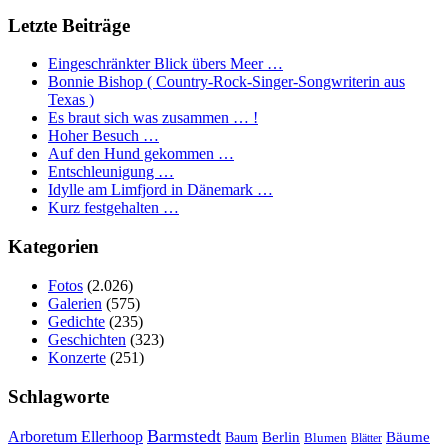
Letzte Beiträge
Eingeschränkter Blick übers Meer …
Bonnie Bishop ( Country-Rock-Singer-Songwriterin aus
Texas )
Es braut sich was zusammen … !
Hoher Besuch …
Auf den Hund gekommen …
Entschleunigung …
Idylle am Limfjord in Dänemark …
Kurz festgehalten …
Kategorien
Fotos
(2.026)
Galerien
(575)
Gedichte
(235)
Geschichten
(323)
Konzerte
(251)
Schlagworte
Barmstedt
Arboretum Ellerhoop
Berlin
Bäume
Baum
Blumen
Blätter