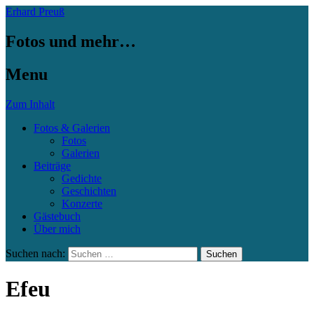
Erhard Preuß
Fotos und mehr…
Menu
Zum Inhalt
Fotos & Galerien
Fotos
Galerien
Beiträge
Gedichte
Geschichten
Konzerte
Gästebuch
Über mich
Suchen nach:
Efeu