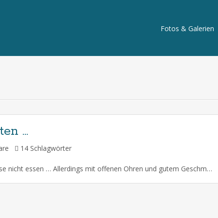
Fotos & Galerien
ten …
tare
14 Schlagwörter
Geschmackssache Musik kann man ja bekannterweise nicht essen … Allerdings mit offenen Ohren und gutem Geschmack genüsslich auf der Zunge zergehen lassen ! Mut willig Wem traut man es am ehesten zu … Wenn es dunkel ist – nicht feige zu sein ? Antwort: Helmut !!! Zug Zwang Wenn man ständig mit der […]