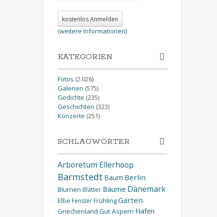
(
weitere Informationen
)
KATEGORIEN
Fotos
(2.026)
Galerien
(575)
Gedichte
(235)
Geschichten
(323)
Konzerte
(251)
SCHLAGWÖRTER
Arboretum Ellerhoop
Barmstedt
Berlin
Baum
Dänemark
Bäume
Blumen
Blätter
Garten
Elbe
Fenster
Frühling
Hafen
Griechenland
Gut Aspern