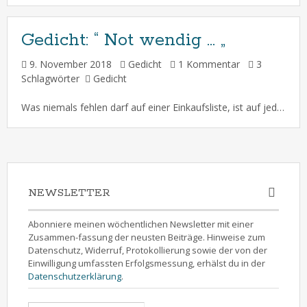
Gedicht:
“ Not wendig … „
9. November 2018
Gedicht
1 Kommentar
3
Schlagwörter
Gedicht
Was niemals fehlen darf auf einer Einkaufsliste, ist auf jeden Fall wohl eine Kiste … B i e r ! Und natürlich auch Toilettenpapier … ( 09. November 2018 )
NEWSLETTER
Abonniere meinen wöchentlichen Newsletter mit einer
Zusammen-fassung der neusten Beiträge. Hinweise zum
Datenschutz, Widerruf, Protokollierung sowie der von der
Einwilligung umfassten Erfolgsmessung, erhälst du in der
Datenschutzerklärung
.