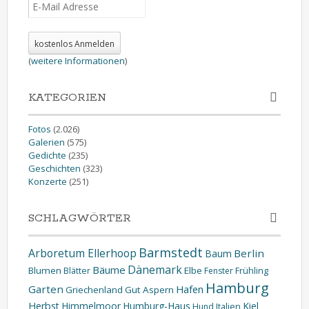
(
weitere Informationen
)
KATEGORIEN
Fotos
(2.026)
Galerien
(575)
Gedichte
(235)
Geschichten
(323)
Konzerte
(251)
SCHLAGWÖRTER
Barmstedt
Arboretum Ellerhoop
Berlin
Baum
Dänemark
Bäume
Blumen
Elbe
Blätter
Fenster
Frühling
Hamburg
Garten
Hafen
Griechenland
Gut Aspern
Herbst
Himmelmoor
Humburg-Haus
Kiel
Hund
Italien