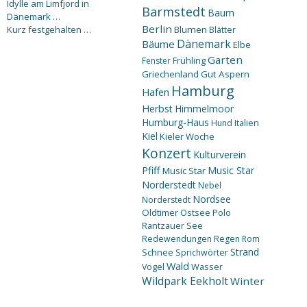
Idylle am Limfjord in
Barmstedt
Baum
Dänemark …
Berlin
Kurz festgehalten …
Blumen
Blätter
Dänemark
Bäume
Elbe
Garten
Fenster
Frühling
Griechenland
Gut Aspern
Hamburg
Hafen
Herbst
Himmelmoor
Humburg-Haus
Hund
Italien
Kiel
Kieler Woche
Konzert
Kulturverein
Pfiff
Music Star
Music Star
Norderstedt
Nebel
Nordsee
Norderstedt
Oldtimer
Ostsee
Polo
Rantzauer See
Redewendungen
Regen
Rom
Strand
Schnee
Sprichwörter
Wald
Wasser
Vogel
Wildpark Eekholt
Winter