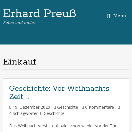
Erhard Preuß
Menu
Fotos und mehr…
Einkauf
Geschichte:
Vor Weihnachts
Zeit …
19. Dezember 2020
Geschichte
0 Kommentare
4 Schlagwörter
Geschichte
Das Weihnachtsfest steht bald schon wieder vor der Tür … Also nichts wie raus und die letzten Einkäufe tätigen ! Geschenke sind schon im Sack – aber Lebensmittel und Getränke für die Weihnachtstage stehen noch auf dem Einkaufszettel. Daher auf zum nächsten Supermarkt !!! Nach einem Spurt durch die Regale – der Einkaufswagen ist mittlerweile […]