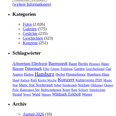
(
weitere Informationen
)
Kategorien
Fotos
(2.026)
Galerien
(575)
Gedichte
(235)
Geschichten
(323)
Konzerte
(251)
Schlagwörter
Barmstedt
Arboretum Ellerhoop
Berlin
Baum
Blumen
Blätter
Dänemark
Bäume
Garten
Elbe
Griechenland
Gut
Fenster
Frühling
Hamburg
Hafen
Herbst
Aspern
Himmelmoor
Humburg-Haus
Konzert
Kulturverein Pfiff
Kiel
Kieler Woche
Music
Hund
Italien
Nordsee
Star
Music Star Norderstedt
Oldtimer
Ostsee
Nebel
Norderstedt
Schnee
Polo
Rantzauer See
Redewendungen
Regen
Rom
Sprichwörter
Wildpark Eekholt
Wald
Winter
Strand
Vogel
Wasser
Archiv
August 2026
(10)