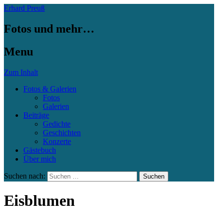
Erhard Preuß
Fotos und mehr…
Menu
Zum Inhalt
Fotos & Galerien
Fotos
Galerien
Beiträge
Gedichte
Geschichten
Konzerte
Gästebuch
Über mich
Suchen nach:
Eisblumen