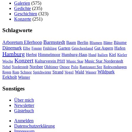
Galerien
(575)
Gedichte
(235)
Geschichten
(323)
Konzerte
(251)
Schlagworte
Barmstedt
Arboretum Ellerhoop
Berlin
Bäume
Baum
Blumen
Blätter
Dänemark
Garten
Hafen
Elbe
Griechenland
Gut Aspern
Fenster
Frühling
Hamburg
Herbst
Himmelmoor
Humburg-Haus
Kiel
Kieler
Hund
Italien
Konzert
Kulturverein Pfiff
Woche
Music Star
Music Star Norderstedt
Nordsee
Oldtimer
Ostsee
Nebel
Norderstedt
Polo
Rantzauer See
Redewendungen
Wildpark
Wald
Schnee
Strand
Regen
Rom
Sprichwörter
Vogel
Wasser
Eekholt
Winter
Sonstiges
Über mich
Newsletter
Gästebuch
Anmelden
Datenschutzerklärung
Impressum