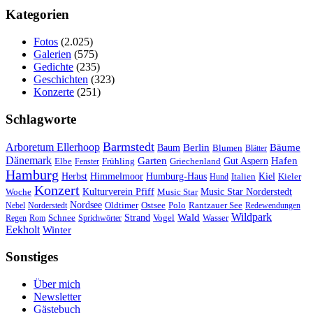
Kategorien
Fotos
(2.025)
Galerien
(575)
Gedichte
(235)
Geschichten
(323)
Konzerte
(251)
Schlagworte
Barmstedt
Arboretum Ellerhoop
Berlin
Bäume
Baum
Blumen
Blätter
Dänemark
Garten
Hafen
Elbe
Griechenland
Gut Aspern
Fenster
Frühling
Hamburg
Herbst
Himmelmoor
Humburg-Haus
Kiel
Kieler
Hund
Italien
Konzert
Kulturverein Pfiff
Woche
Music Star
Music Star Norderstedt
Nordsee
Oldtimer
Ostsee
Nebel
Norderstedt
Polo
Rantzauer See
Redewendungen
Wildpark
Wald
Schnee
Strand
Regen
Rom
Sprichwörter
Vogel
Wasser
Eekholt
Winter
Sonstiges
Über mich
Newsletter
Gästebuch