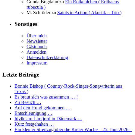
Gunda Bogdahn
zu
Ein Rotkehlchen ( Erithacus
rubecula )
M. Schröder
zu
Saints in Action ( Akustik – Trio )
Sonstiges
Über mich
Newsletter
Gästebuch
Anmelden
Datenschutzerklärung
Impressum
Letzte Beiträge
Bonnie Bishop ( Country-Rock-Singer-Songwriterin aus
Texas )
Es braut sich was zusammen … !
Zu Besuch …
Auf den Hund gekommen …
Entschleunigung …
Idylle am Limfjord in Dänemark …
Kurz festgehalten …
Ein kleiner Streifzug über die Kieler Woche – 25. Juni 2026 –