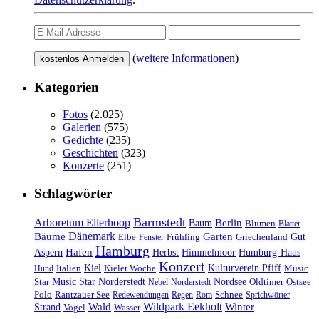
(
weitere Informationen
)
Kategorien
Fotos
(2.025)
Galerien
(575)
Gedichte
(235)
Geschichten
(323)
Konzerte
(251)
Schlagwörter
Barmstedt
Arboretum Ellerhoop
Berlin
Baum
Blumen
Blätter
Dänemark
Bäume
Garten
Elbe
Griechenland
Gut
Fenster
Frühling
Hamburg
Hafen
Herbst
Aspern
Himmelmoor
Humburg-Haus
Konzert
Kulturverein Pfiff
Kiel
Kieler Woche
Music
Hund
Italien
Nordsee
Star
Music Star Norderstedt
Oldtimer
Ostsee
Nebel
Norderstedt
Schnee
Polo
Rantzauer See
Redewendungen
Regen
Rom
Sprichwörter
Wildpark Eekholt
Wald
Winter
Strand
Vogel
Wasser