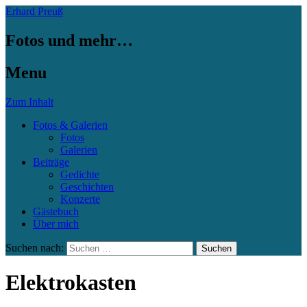
Erhard Preuß
Fotos und mehr…
Menu
Zum Inhalt
Fotos & Galerien
Fotos
Galerien
Beiträge
Gedichte
Geschichten
Konzerte
Gästebuch
Über mich
Suchen nach:
Elektrokasten