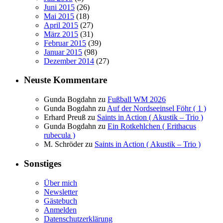
Juni 2015
(26)
Mai 2015
(18)
April 2015
(27)
März 2015
(31)
Februar 2015
(39)
Januar 2015
(98)
Dezember 2014
(27)
Neuste Kommentare
Gunda Bogdahn
zu
Fußball WM 2026
Gunda Bogdahn
zu
Auf der Nordseeinsel Föhr ( 1 )
Erhard Preuß
zu
Saints in Action ( Akustik – Trio )
Gunda Bogdahn
zu
Ein Rotkehlchen ( Erithacus
rubecula )
M. Schröder
zu
Saints in Action ( Akustik – Trio )
Sonstiges
Über mich
Newsletter
Gästebuch
Anmelden
Datenschutzerklärung