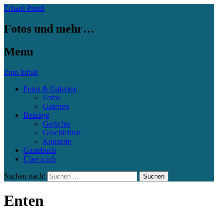
Erhard Preuß
Fotos und mehr…
Menu
Zum Inhalt
Fotos & Galerien
Fotos
Galerien
Beiträge
Gedichte
Geschichten
Konzerte
Gästebuch
Über mich
Suchen nach:
Enten