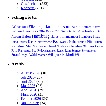
Geschichten
(323)
Konzerte
(251)
Schlagwörter
Barmstedt
Arboretum Ellerhoop
Berlin
Baum
Blumen
Blätter
Dänemark
Bäume
Garten
Elbe
Griechenland
Gut
Fenster
Frühling
Hamburg
Hafen
Herbst
Aspern
Himmelmoor
Humburg-Haus
Konzert
Kulturverein Pfiff
Kiel
Kieler Woche
Music
Hund
Italien
Nordsee
Star
Music Star Norderstedt
Oldtimer
Ostsee
Nebel
Norderstedt
Schnee
Polo
Rantzauer See
Redewendungen
Regen
Rom
Sprichwörter
Wildpark Eekholt
Wald
Winter
Strand
Vogel
Wasser
Archiv
August 2026
(10)
Juli 2026
(23)
Juni 2026
(36)
Mai 2026
(22)
April 2026
(29)
März 2026
(21)
Februar 2026
(23)
Januar 2026
(34)