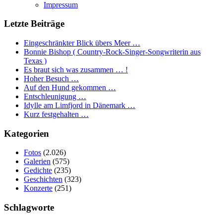
Impressum
Letzte Beiträge
Eingeschränkter Blick übers Meer …
Bonnie Bishop ( Country-Rock-Singer-Songwriterin aus
Texas )
Es braut sich was zusammen … !
Hoher Besuch …
Auf den Hund gekommen …
Entschleunigung …
Idylle am Limfjord in Dänemark …
Kurz festgehalten …
Kategorien
Fotos
(2.026)
Galerien
(575)
Gedichte
(235)
Geschichten
(323)
Konzerte
(251)
Schlagworte