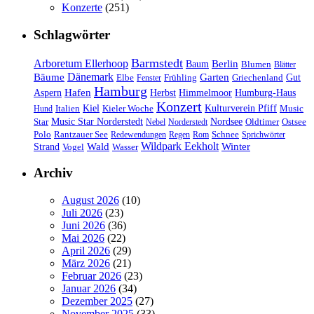
Konzerte
(251)
Schlagwörter
Barmstedt
Arboretum Ellerhoop
Berlin
Baum
Blumen
Blätter
Dänemark
Bäume
Garten
Elbe
Griechenland
Gut
Fenster
Frühling
Hamburg
Hafen
Herbst
Aspern
Himmelmoor
Humburg-Haus
Konzert
Kulturverein Pfiff
Kiel
Kieler Woche
Music
Hund
Italien
Nordsee
Star
Music Star Norderstedt
Oldtimer
Ostsee
Nebel
Norderstedt
Schnee
Polo
Rantzauer See
Redewendungen
Regen
Rom
Sprichwörter
Wildpark Eekholt
Wald
Winter
Strand
Vogel
Wasser
Archiv
August 2026
(10)
Juli 2026
(23)
Juni 2026
(36)
Mai 2026
(22)
April 2026
(29)
März 2026
(21)
Februar 2026
(23)
Januar 2026
(34)
Dezember 2025
(27)
November 2025
(33)