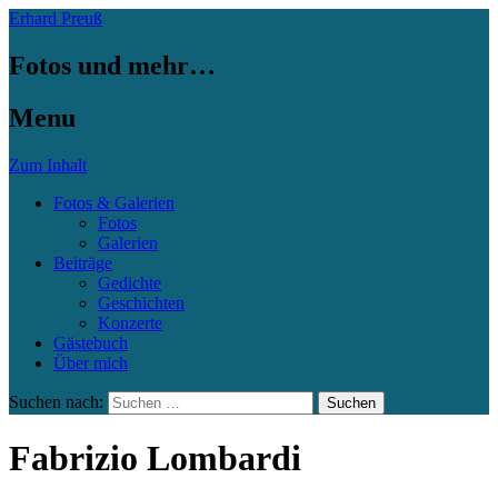
Erhard Preuß
Fotos und mehr…
Menu
Zum Inhalt
Fotos & Galerien
Fotos
Galerien
Beiträge
Gedichte
Geschichten
Konzerte
Gästebuch
Über mich
Suchen nach:
Fabrizio Lombardi