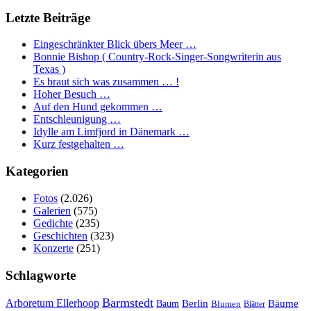
Letzte Beiträge
Eingeschränkter Blick übers Meer …
Bonnie Bishop ( Country-Rock-Singer-Songwriterin aus
Texas )
Es braut sich was zusammen … !
Hoher Besuch …
Auf den Hund gekommen …
Entschleunigung …
Idylle am Limfjord in Dänemark …
Kurz festgehalten …
Kategorien
Fotos
(2.026)
Galerien
(575)
Gedichte
(235)
Geschichten
(323)
Konzerte
(251)
Schlagworte
Barmstedt
Arboretum Ellerhoop
Berlin
Bäume
Baum
Blumen
Blätter