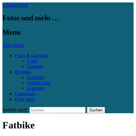
Erhard Preuß
Fotos und mehr…
Menu
Zum Inhalt
Fotos & Galerien
Fotos
Galerien
Beiträge
Gedichte
Geschichten
Konzerte
Gästebuch
Über mich
Suchen nach:
Fatbike