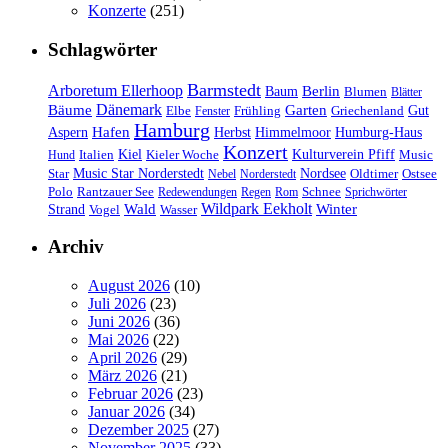
Konzerte
(251)
Schlagwörter
Barmstedt
Arboretum Ellerhoop
Berlin
Baum
Blumen
Blätter
Dänemark
Bäume
Garten
Elbe
Griechenland
Gut
Fenster
Frühling
Hamburg
Hafen
Herbst
Aspern
Himmelmoor
Humburg-Haus
Konzert
Kulturverein Pfiff
Kiel
Kieler Woche
Music
Hund
Italien
Nordsee
Star
Music Star Norderstedt
Oldtimer
Ostsee
Nebel
Norderstedt
Schnee
Polo
Rantzauer See
Redewendungen
Regen
Rom
Sprichwörter
Wildpark Eekholt
Wald
Winter
Strand
Vogel
Wasser
Archiv
August 2026
(10)
Juli 2026
(23)
Juni 2026
(36)
Mai 2026
(22)
April 2026
(29)
März 2026
(21)
Februar 2026
(23)
Januar 2026
(34)
Dezember 2025
(27)
November 2025
(33)