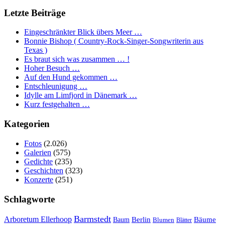
Letzte Beiträge
Eingeschränkter Blick übers Meer …
Bonnie Bishop ( Country-Rock-Singer-Songwriterin aus
Texas )
Es braut sich was zusammen … !
Hoher Besuch …
Auf den Hund gekommen …
Entschleunigung …
Idylle am Limfjord in Dänemark …
Kurz festgehalten …
Kategorien
Fotos
(2.026)
Galerien
(575)
Gedichte
(235)
Geschichten
(323)
Konzerte
(251)
Schlagworte
Barmstedt
Arboretum Ellerhoop
Berlin
Bäume
Baum
Blumen
Blätter