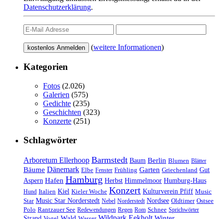
Datenschutzerklärung
.
(
weitere Informationen
)
Kategorien
Fotos
(2.026)
Galerien
(575)
Gedichte
(235)
Geschichten
(323)
Konzerte
(251)
Schlagwörter
Barmstedt
Arboretum Ellerhoop
Berlin
Baum
Blumen
Blätter
Dänemark
Bäume
Garten
Elbe
Griechenland
Gut
Fenster
Frühling
Hamburg
Hafen
Herbst
Aspern
Himmelmoor
Humburg-Haus
Konzert
Kulturverein Pfiff
Kiel
Kieler Woche
Music
Hund
Italien
Nordsee
Star
Music Star Norderstedt
Oldtimer
Ostsee
Nebel
Norderstedt
Schnee
Polo
Rantzauer See
Redewendungen
Regen
Rom
Sprichwörter
Wildpark Eekholt
Wald
Winter
Strand
Vogel
Wasser