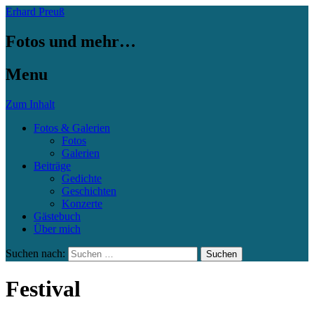
Erhard Preuß
Fotos und mehr…
Menu
Zum Inhalt
Fotos & Galerien
Fotos
Galerien
Beiträge
Gedichte
Geschichten
Konzerte
Gästebuch
Über mich
Suchen nach:
Festival