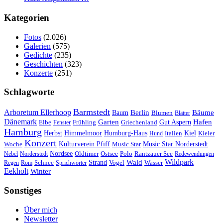
Kategorien
Fotos
(2.026)
Galerien
(575)
Gedichte
(235)
Geschichten
(323)
Konzerte
(251)
Schlagworte
Barmstedt
Arboretum Ellerhoop
Berlin
Bäume
Baum
Blumen
Blätter
Dänemark
Garten
Hafen
Elbe
Griechenland
Gut Aspern
Fenster
Frühling
Hamburg
Herbst
Himmelmoor
Humburg-Haus
Kiel
Kieler
Hund
Italien
Konzert
Kulturverein Pfiff
Woche
Music Star
Music Star Norderstedt
Nordsee
Oldtimer
Ostsee
Nebel
Norderstedt
Polo
Rantzauer See
Redewendungen
Wildpark
Wald
Schnee
Strand
Regen
Rom
Sprichwörter
Vogel
Wasser
Eekholt
Winter
Sonstiges
Über mich
Newsletter