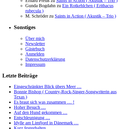
Erhard Preuß
zu
Saints in Action ( Akustik – Trio )
Gunda Bogdahn
zu
Ein Rotkehlchen ( Erithacus
rubecula )
M. Schröder
zu
Saints in Action ( Akustik – Trio )
Sonstiges
Über mich
Newsletter
Gästebuch
Anmelden
Datenschutzerklärung
Impressum
Letzte Beiträge
Eingeschränkter Blick übers Meer …
Bonnie Bishop ( Country-Rock-Singer-Songwriterin aus
Texas )
Es braut sich was zusammen … !
Hoher Besuch …
Auf den Hund gekommen …
Entschleunigung …
Idylle am Limfjord in Dänemark …
Kurz festgehalten …