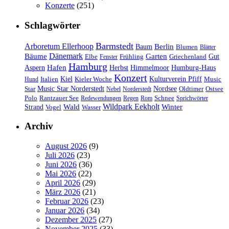
Konzerte
(251)
Schlagwörter
Barmstedt
Arboretum Ellerhoop
Berlin
Baum
Blumen
Blätter
Dänemark
Bäume
Garten
Elbe
Griechenland
Gut
Fenster
Frühling
Hamburg
Hafen
Herbst
Aspern
Himmelmoor
Humburg-Haus
Konzert
Kulturverein Pfiff
Kiel
Kieler Woche
Music
Hund
Italien
Nordsee
Star
Music Star Norderstedt
Oldtimer
Ostsee
Nebel
Norderstedt
Schnee
Polo
Rantzauer See
Redewendungen
Regen
Rom
Sprichwörter
Wildpark Eekholt
Wald
Winter
Strand
Vogel
Wasser
Archiv
August 2026
(9)
Juli 2026
(23)
Juni 2026
(36)
Mai 2026
(22)
April 2026
(29)
März 2026
(21)
Februar 2026
(23)
Januar 2026
(34)
Dezember 2025
(27)
November 2025
(33)