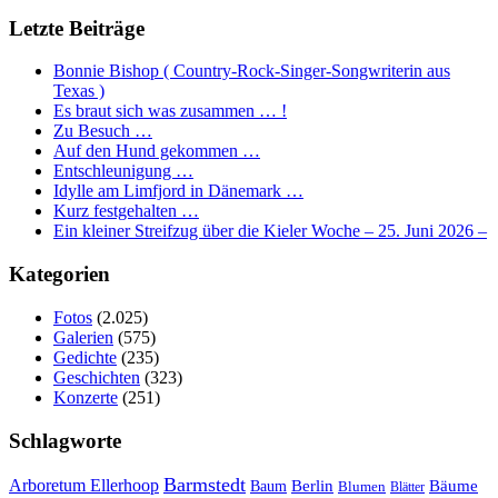
Letzte Beiträge
Bonnie Bishop ( Country-Rock-Singer-Songwriterin aus
Texas )
Es braut sich was zusammen … !
Zu Besuch …
Auf den Hund gekommen …
Entschleunigung …
Idylle am Limfjord in Dänemark …
Kurz festgehalten …
Ein kleiner Streifzug über die Kieler Woche – 25. Juni 2026 –
Kategorien
Fotos
(2.025)
Galerien
(575)
Gedichte
(235)
Geschichten
(323)
Konzerte
(251)
Schlagworte
Barmstedt
Arboretum Ellerhoop
Berlin
Bäume
Baum
Blumen
Blätter