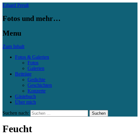
Erhard Preuß
Fotos und mehr…
Menu
Zum Inhalt
Fotos & Galerien
Fotos
Galerien
Beiträge
Gedichte
Geschichten
Konzerte
Gästebuch
Über mich
Suchen nach:
Feucht