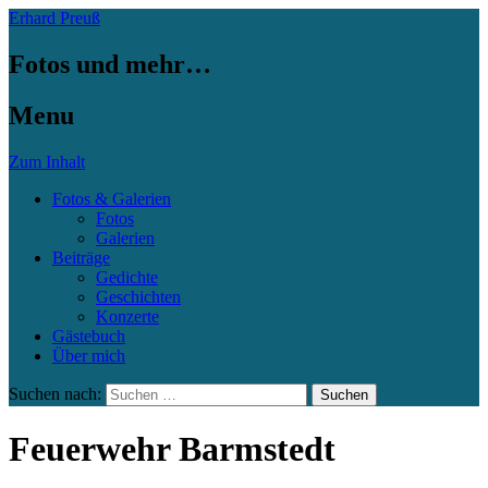
Erhard Preuß
Fotos und mehr…
Menu
Zum Inhalt
Fotos & Galerien
Fotos
Galerien
Beiträge
Gedichte
Geschichten
Konzerte
Gästebuch
Über mich
Suchen nach:
Feuerwehr Barmstedt