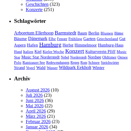
Geschichten
(323)
Konzerte
(251)
Schlagwörter
Barmstedt
Arboretum Ellerhoop
Berlin
Baum
Blumen
Blätter
Dänemark
Bäume
Garten
Elbe
Griechenland
Gut
Fenster
Frühling
Hamburg
Hafen
Herbst
Aspern
Himmelmoor
Humburg-Haus
Konzert
Kulturverein Pfiff
Kiel
Kieler Woche
Music
Hund
Italien
Nordsee
Star
Music Star Norderstedt
Oldtimer
Ostsee
Nebel
Norderstedt
Schnee
Polo
Rantzauer See
Redewendungen
Regen
Rom
Sprichwörter
Wildpark Eekholt
Wald
Winter
Strand
Vogel
Wasser
Archiv
August 2026
(10)
Juli 2026
(23)
Juni 2026
(36)
Mai 2026
(22)
April 2026
(29)
März 2026
(21)
Februar 2026
(23)
Januar 2026
(34)