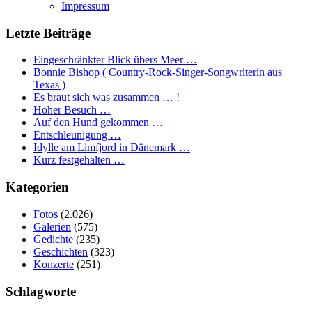
Impressum
Letzte Beiträge
Eingeschränkter Blick übers Meer …
Bonnie Bishop ( Country-Rock-Singer-Songwriterin aus
Texas )
Es braut sich was zusammen … !
Hoher Besuch …
Auf den Hund gekommen …
Entschleunigung …
Idylle am Limfjord in Dänemark …
Kurz festgehalten …
Kategorien
Fotos
(2.026)
Galerien
(575)
Gedichte
(235)
Geschichten
(323)
Konzerte
(251)
Schlagworte