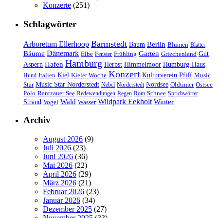
Konzerte
(251)
Schlagwörter
Barmstedt
Arboretum Ellerhoop
Berlin
Baum
Blumen
Blätter
Dänemark
Bäume
Garten
Elbe
Griechenland
Gut
Fenster
Frühling
Hamburg
Hafen
Herbst
Aspern
Himmelmoor
Humburg-Haus
Konzert
Kulturverein Pfiff
Kiel
Kieler Woche
Music
Hund
Italien
Nordsee
Star
Music Star Norderstedt
Oldtimer
Ostsee
Nebel
Norderstedt
Schnee
Polo
Rantzauer See
Redewendungen
Regen
Rom
Sprichwörter
Wildpark Eekholt
Wald
Winter
Strand
Vogel
Wasser
Archiv
August 2026
(9)
Juli 2026
(23)
Juni 2026
(36)
Mai 2026
(22)
April 2026
(29)
März 2026
(21)
Februar 2026
(23)
Januar 2026
(34)
Dezember 2025
(27)
November 2025
(33)