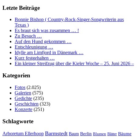
Letzte Beiträge
Bonnie Bishop ( Country-Rock-Singer-Songwriterin aus
Texas )
Es braut sich was zusammen … !
Zu Besuch …
Auf den Hund gekommen …
Entschleunigung …
Idylle am Limfjord in Dänemark …
Kurz festgehalten …
Ein kleiner Streifzug über die Kieler Woche – 25. Juni 2026 –
Kategorien
Fotos
(2.025)
Galerien
(575)
Gedichte
(235)
Geschichten
(323)
Konzerte
(251)
Schlagworte
Barmstedt
Arboretum Ellerhoop
Berlin
Bäume
Baum
Blumen
Blätter