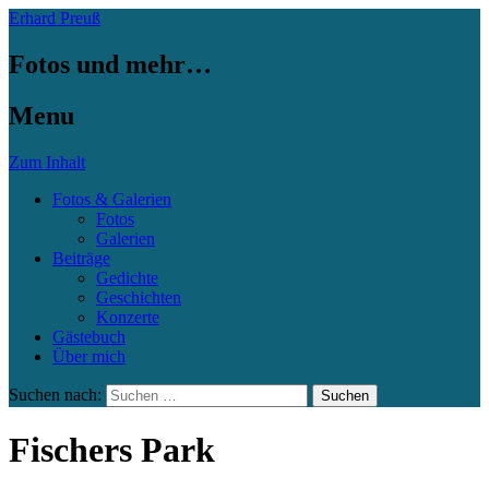
Erhard Preuß
Fotos und mehr…
Menu
Zum Inhalt
Fotos & Galerien
Fotos
Galerien
Beiträge
Gedichte
Geschichten
Konzerte
Gästebuch
Über mich
Suchen nach:
Fischers Park