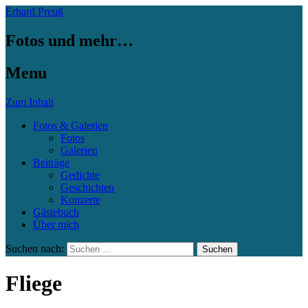
Erhard Preuß
Fotos und mehr…
Menu
Zum Inhalt
Fotos & Galerien
Fotos
Galerien
Beiträge
Gedichte
Geschichten
Konzerte
Gästebuch
Über mich
Suchen nach:
Fliege