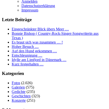
Anmelden
Datenschutzerklärung
Impressum
Letzte Beiträge
Eingeschränkter Blick übers Meer …
Bonnie Bishop ( Country-Rock-Singer-Songwriterin aus
Texas )
Es braut sich was zusammen … !
Hoher Besuch …
Auf den Hund gekommen …
Entschleunigung …
Idylle am Limfjord in Dänemark …
Kurz festgehalten …
Kategorien
Fotos
(2.026)
Galerien
(575)
Gedichte
(235)
Geschichten
(323)
Konzerte
(251)