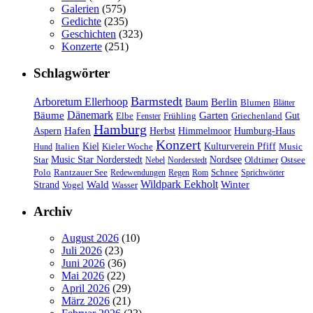
Galerien
(575)
Gedichte
(235)
Geschichten
(323)
Konzerte
(251)
Schlagwörter
Barmstedt
Arboretum Ellerhoop
Berlin
Baum
Blumen
Blätter
Dänemark
Bäume
Garten
Elbe
Griechenland
Gut
Fenster
Frühling
Hamburg
Hafen
Herbst
Aspern
Himmelmoor
Humburg-Haus
Konzert
Kulturverein Pfiff
Kiel
Kieler Woche
Music
Hund
Italien
Nordsee
Star
Music Star Norderstedt
Oldtimer
Ostsee
Nebel
Norderstedt
Schnee
Polo
Rantzauer See
Redewendungen
Regen
Rom
Sprichwörter
Wildpark Eekholt
Wald
Winter
Strand
Vogel
Wasser
Archiv
August 2026
(10)
Juli 2026
(23)
Juni 2026
(36)
Mai 2026
(22)
April 2026
(29)
März 2026
(21)