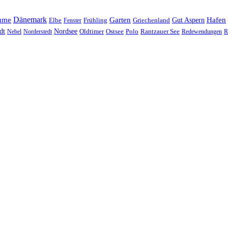
Dänemark
ume
Garten
Hafen
Elbe
Griechenland
Gut Aspern
Fenster
Frühling
Nordsee
dt
Oldtimer
Ostsee
Nebel
Norderstedt
Polo
Rantzauer See
Redewendungen
R