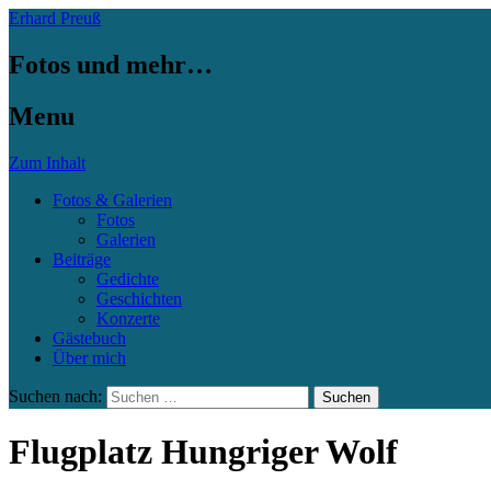
Erhard Preuß
Fotos und mehr…
Menu
Zum Inhalt
Fotos & Galerien
Fotos
Galerien
Beiträge
Gedichte
Geschichten
Konzerte
Gästebuch
Über mich
Suchen nach:
Flugplatz Hungriger Wolf