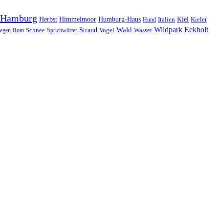
Hamburg
Herbst
Himmelmoor
Humburg-Haus
Kiel
Kieler
Hund
Italien
Wildpark Eekholt
Wald
Schnee
Strand
egen
Rom
Sprichwörter
Vogel
Wasser