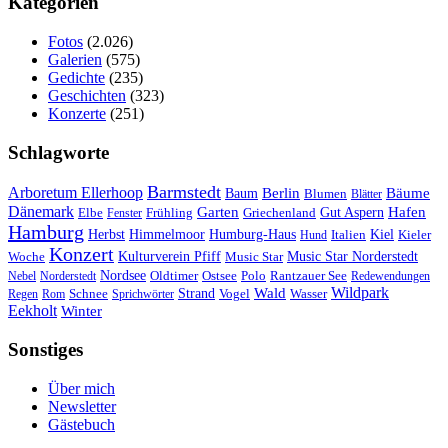
Kategorien
Fotos
(2.026)
Galerien
(575)
Gedichte
(235)
Geschichten
(323)
Konzerte
(251)
Schlagworte
Barmstedt
Arboretum Ellerhoop
Berlin
Bäume
Baum
Blumen
Blätter
Dänemark
Garten
Hafen
Elbe
Griechenland
Gut Aspern
Fenster
Frühling
Hamburg
Herbst
Himmelmoor
Humburg-Haus
Kiel
Kieler
Hund
Italien
Konzert
Kulturverein Pfiff
Woche
Music Star
Music Star Norderstedt
Nordsee
Oldtimer
Ostsee
Nebel
Norderstedt
Polo
Rantzauer See
Redewendungen
Wildpark
Wald
Schnee
Strand
Regen
Rom
Sprichwörter
Vogel
Wasser
Eekholt
Winter
Sonstiges
Über mich
Newsletter
Gästebuch