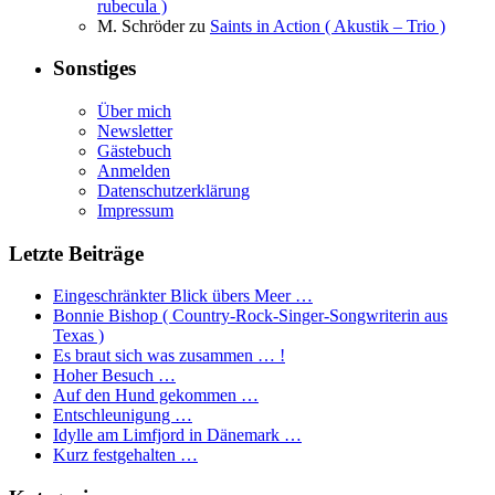
rubecula )
M. Schröder
zu
Saints in Action ( Akustik – Trio )
Sonstiges
Über mich
Newsletter
Gästebuch
Anmelden
Datenschutzerklärung
Impressum
Letzte Beiträge
Eingeschränkter Blick übers Meer …
Bonnie Bishop ( Country-Rock-Singer-Songwriterin aus
Texas )
Es braut sich was zusammen … !
Hoher Besuch …
Auf den Hund gekommen …
Entschleunigung …
Idylle am Limfjord in Dänemark …
Kurz festgehalten …