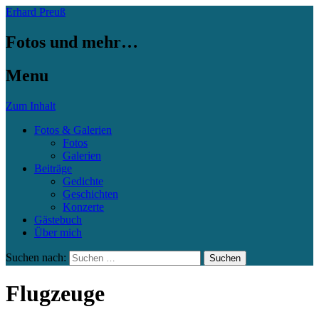
Erhard Preuß
Fotos und mehr…
Menu
Zum Inhalt
Fotos & Galerien
Fotos
Galerien
Beiträge
Gedichte
Geschichten
Konzerte
Gästebuch
Über mich
Suchen nach:
Flugzeuge