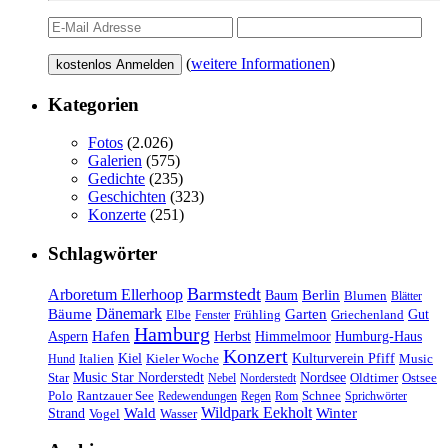
(
weitere Informationen
)
Kategorien
Fotos
(2.026)
Galerien
(575)
Gedichte
(235)
Geschichten
(323)
Konzerte
(251)
Schlagwörter
Barmstedt
Arboretum Ellerhoop
Berlin
Baum
Blumen
Blätter
Dänemark
Bäume
Garten
Elbe
Griechenland
Gut
Fenster
Frühling
Hamburg
Hafen
Herbst
Aspern
Himmelmoor
Humburg-Haus
Konzert
Kulturverein Pfiff
Kiel
Kieler Woche
Music
Hund
Italien
Nordsee
Star
Music Star Norderstedt
Oldtimer
Ostsee
Nebel
Norderstedt
Schnee
Polo
Rantzauer See
Redewendungen
Regen
Rom
Sprichwörter
Wildpark Eekholt
Wald
Winter
Strand
Vogel
Wasser