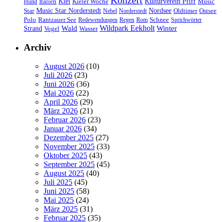
Konzert
Kulturverein Pfiff
Kiel
Kieler Woche
Music
Hund
Italien
Nordsee
Star
Music Star Norderstedt
Oldtimer
Ostsee
Nebel
Norderstedt
Schnee
Polo
Rantzauer See
Redewendungen
Regen
Rom
Sprichwörter
Wildpark Eekholt
Wald
Winter
Strand
Vogel
Wasser
Archiv
August 2026
(10)
Juli 2026
(23)
Juni 2026
(36)
Mai 2026
(22)
April 2026
(29)
März 2026
(21)
Februar 2026
(23)
Januar 2026
(34)
Dezember 2025
(27)
November 2025
(33)
Oktober 2025
(43)
September 2025
(45)
August 2025
(40)
Juli 2025
(45)
Juni 2025
(58)
Mai 2025
(24)
März 2025
(31)
Februar 2025
(35)