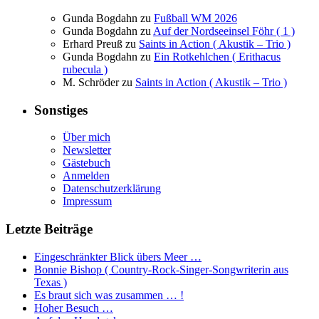
Gunda Bogdahn
zu
Fußball WM 2026
Gunda Bogdahn
zu
Auf der Nordseeinsel Föhr ( 1 )
Erhard Preuß
zu
Saints in Action ( Akustik – Trio )
Gunda Bogdahn
zu
Ein Rotkehlchen ( Erithacus
rubecula )
M. Schröder
zu
Saints in Action ( Akustik – Trio )
Sonstiges
Über mich
Newsletter
Gästebuch
Anmelden
Datenschutzerklärung
Impressum
Letzte Beiträge
Eingeschränkter Blick übers Meer …
Bonnie Bishop ( Country-Rock-Singer-Songwriterin aus
Texas )
Es braut sich was zusammen … !
Hoher Besuch …