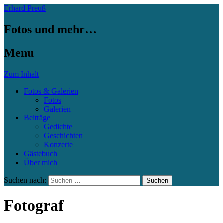
Erhard Preuß
Fotos und mehr…
Menu
Zum Inhalt
Fotos & Galerien
Fotos
Galerien
Beiträge
Gedichte
Geschichten
Konzerte
Gästebuch
Über mich
Suchen nach:
Fotograf