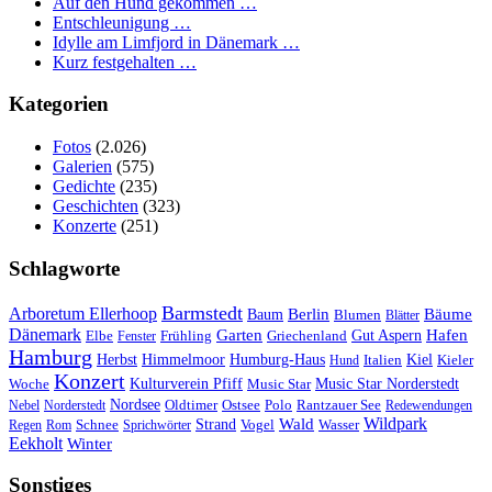
Auf den Hund gekommen …
Entschleunigung …
Idylle am Limfjord in Dänemark …
Kurz festgehalten …
Kategorien
Fotos
(2.026)
Galerien
(575)
Gedichte
(235)
Geschichten
(323)
Konzerte
(251)
Schlagworte
Barmstedt
Arboretum Ellerhoop
Berlin
Bäume
Baum
Blumen
Blätter
Dänemark
Garten
Hafen
Elbe
Griechenland
Gut Aspern
Fenster
Frühling
Hamburg
Herbst
Himmelmoor
Humburg-Haus
Kiel
Kieler
Hund
Italien
Konzert
Kulturverein Pfiff
Woche
Music Star
Music Star Norderstedt
Nordsee
Oldtimer
Ostsee
Nebel
Norderstedt
Polo
Rantzauer See
Redewendungen
Wildpark
Wald
Schnee
Strand
Regen
Rom
Sprichwörter
Vogel
Wasser
Eekholt
Winter
Sonstiges