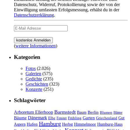
Datenschutz, Widerruf, Protokollierung sowie der von der
Einwilligung umfassten Erfolgsmessung, erhälst du in der
Datenschutzerklärung
.
(
weitere Informationen
)
Kategorien
Fotos
(2.026)
Galerien
(575)
Gedichte
(235)
Geschichten
(323)
Konzerte
(251)
Schlagwörter
Barmstedt
Arboretum Ellerhoop
Berlin
Baum
Blumen
Blätter
Dänemark
Bäume
Garten
Elbe
Griechenland
Gut
Fenster
Frühling
Hamburg
Hafen
Herbst
Aspern
Himmelmoor
Humburg-Haus