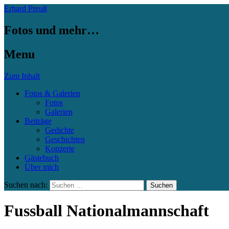
Erhard Preuß
Fotos und mehr…
Menu
Zum Inhalt
Fotos & Galerien
Fotos
Galerien
Beiträge
Gedichte
Geschichten
Konzerte
Gästebuch
Über mich
Suchen nach:
Fussball Nationalmannschaft