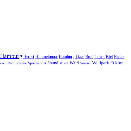
Hamburg
Herbst
Himmelmoor
Humburg-Haus
Kiel
Kieler
Hund
Italien
Wildpark Eekholt
Wald
Schnee
Strand
egen
Rom
Sprichwörter
Vogel
Wasser