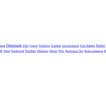
Dänemark
ume
Garten
Hafen
Elbe
Griechenland
Gut Aspern
Fenster
Frühling
Nordsee
dt
Oldtimer
Ostsee
Nebel
Norderstedt
Polo
Rantzauer See
Redewendungen
R