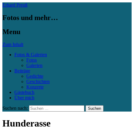
Erhard Preuß
Fotos und mehr…
Menu
Zum Inhalt
Fotos & Galerien
Fotos
Galerien
Beiträge
Gedichte
Geschichten
Konzerte
Gästebuch
Über mich
Suchen nach:
Hunderasse