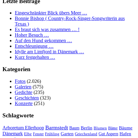
Letzte Beiträge
Eingeschränkter Blick übers Meer …
Bonnie Bishop ( Country-Rock-Singer-Songwriterin aus
Texas )
Es braut sich was zusammen … !
Hoher Besuch …
Auf den Hund gekommen …
Entschleunigung …
Idylle am Limfjord in Dänemark …
Kurz festgehalten …
Kategorien
Fotos
(2.026)
Galerien
(575)
Gedichte
(235)
Geschichten
(323)
Konzerte
(251)
Schlagworte
Barmstedt
Arboretum Ellerhoop
Berlin
Bäume
Baum
Blumen
Blätter
Dänemark
Garten
Hafen
Elbe
Griechenland
Gut Aspern
Fenster
Frühling