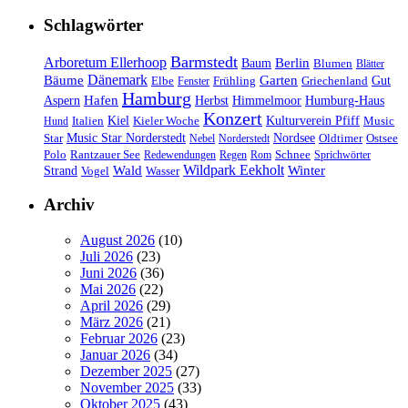
Schlagwörter
Barmstedt
Arboretum Ellerhoop
Berlin
Baum
Blumen
Blätter
Dänemark
Bäume
Garten
Elbe
Griechenland
Gut
Fenster
Frühling
Hamburg
Hafen
Herbst
Aspern
Himmelmoor
Humburg-Haus
Konzert
Kulturverein Pfiff
Kiel
Kieler Woche
Music
Hund
Italien
Nordsee
Star
Music Star Norderstedt
Oldtimer
Ostsee
Nebel
Norderstedt
Schnee
Polo
Rantzauer See
Redewendungen
Regen
Rom
Sprichwörter
Wildpark Eekholt
Wald
Winter
Strand
Vogel
Wasser
Archiv
August 2026
(10)
Juli 2026
(23)
Juni 2026
(36)
Mai 2026
(22)
April 2026
(29)
März 2026
(21)
Februar 2026
(23)
Januar 2026
(34)
Dezember 2025
(27)
November 2025
(33)
Oktober 2025
(43)