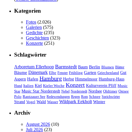
Kategorien
Fotos
(2.026)
Galerien
(575)
Gedichte
(235)
Geschichten
(323)
Konzerte
(251)
Schlagwörter
Barmstedt
Arboretum Ellerhoop
Berlin
Baum
Blumen
Blätter
Dänemark
Bäume
Garten
Elbe
Griechenland
Gut
Fenster
Frühling
Hamburg
Hafen
Herbst
Aspern
Himmelmoor
Humburg-Haus
Konzert
Kulturverein Pfiff
Kiel
Kieler Woche
Music
Hund
Italien
Nordsee
Star
Music Star Norderstedt
Oldtimer
Ostsee
Nebel
Norderstedt
Schnee
Polo
Rantzauer See
Redewendungen
Regen
Rom
Sprichwörter
Wildpark Eekholt
Wald
Winter
Strand
Vogel
Wasser
Archiv
August 2026
(10)
Juli 2026
(23)