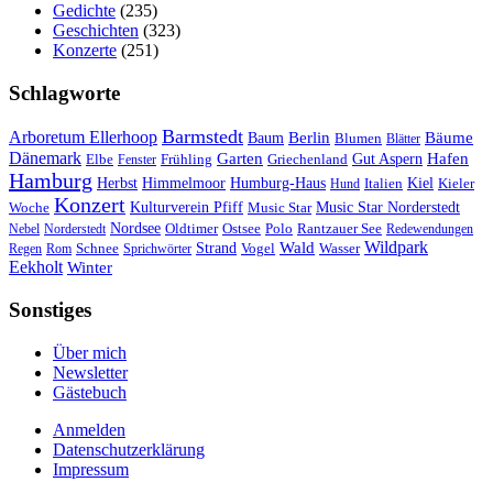
Gedichte
(235)
Geschichten
(323)
Konzerte
(251)
Schlagworte
Barmstedt
Arboretum Ellerhoop
Berlin
Bäume
Baum
Blumen
Blätter
Dänemark
Garten
Hafen
Elbe
Griechenland
Gut Aspern
Fenster
Frühling
Hamburg
Herbst
Himmelmoor
Humburg-Haus
Kiel
Kieler
Hund
Italien
Konzert
Kulturverein Pfiff
Woche
Music Star
Music Star Norderstedt
Nordsee
Oldtimer
Ostsee
Nebel
Norderstedt
Polo
Rantzauer See
Redewendungen
Wildpark
Wald
Schnee
Strand
Regen
Rom
Sprichwörter
Vogel
Wasser
Eekholt
Winter
Sonstiges
Über mich
Newsletter
Gästebuch
Anmelden
Datenschutzerklärung
Impressum