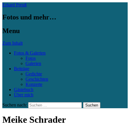
Erhard Preuß
Fotos und mehr…
Menu
Zum Inhalt
Fotos & Galerien
Fotos
Galerien
Beiträge
Gedichte
Geschichten
Konzerte
Gästebuch
Über mich
Suchen nach:
Meike Schrader