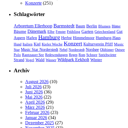
Konzerte
(251)
Schlagwörter
Barmstedt
Arboretum Ellerhoop
Berlin
Baum
Blumen
Blätter
Dänemark
Bäume
Garten
Elbe
Griechenland
Gut
Fenster
Frühling
Hamburg
Hafen
Herbst
Aspern
Himmelmoor
Humburg-Haus
Konzert
Kulturverein Pfiff
Kiel
Kieler Woche
Music
Hund
Italien
Nordsee
Star
Music Star Norderstedt
Oldtimer
Ostsee
Nebel
Norderstedt
Schnee
Polo
Rantzauer See
Redewendungen
Regen
Rom
Sprichwörter
Wildpark Eekholt
Wald
Winter
Strand
Vogel
Wasser
Archiv
August 2026
(10)
Juli 2026
(23)
Juni 2026
(36)
Mai 2026
(22)
April 2026
(29)
März 2026
(21)
Februar 2026
(23)
Januar 2026
(34)
Dezember 2025
(27)
November 2025
(33)