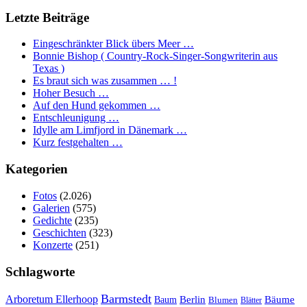
Letzte Beiträge
Eingeschränkter Blick übers Meer …
Bonnie Bishop ( Country-Rock-Singer-Songwriterin aus
Texas )
Es braut sich was zusammen … !
Hoher Besuch …
Auf den Hund gekommen …
Entschleunigung …
Idylle am Limfjord in Dänemark …
Kurz festgehalten …
Kategorien
Fotos
(2.026)
Galerien
(575)
Gedichte
(235)
Geschichten
(323)
Konzerte
(251)
Schlagworte
Barmstedt
Arboretum Ellerhoop
Berlin
Bäume
Baum
Blumen
Blätter