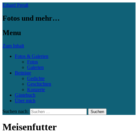
Erhard Preuß
Fotos und mehr…
Menu
Zum Inhalt
Fotos & Galerien
Fotos
Galerien
Beiträge
Gedichte
Geschichten
Konzerte
Gästebuch
Über mich
Suchen nach:
Meisenfutter