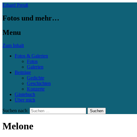
Erhard Preuß
Fotos und mehr…
Menu
Zum Inhalt
Fotos & Galerien
Fotos
Galerien
Beiträge
Gedichte
Geschichten
Konzerte
Gästebuch
Über mich
Suchen nach:
Melone