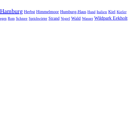
Hamburg
Herbst
Himmelmoor
Humburg-Haus
Kiel
Kieler
Hund
Italien
Wildpark Eekholt
Wald
Schnee
Strand
egen
Rom
Sprichwörter
Vogel
Wasser