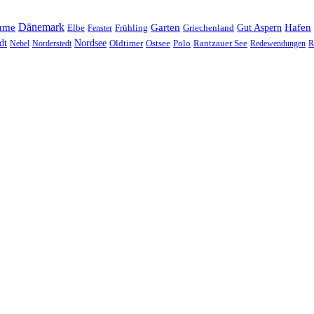
Dänemark
ume
Garten
Hafen
Elbe
Griechenland
Gut Aspern
Fenster
Frühling
Nordsee
dt
Oldtimer
Ostsee
Nebel
Norderstedt
Polo
Rantzauer See
Redewendungen
R