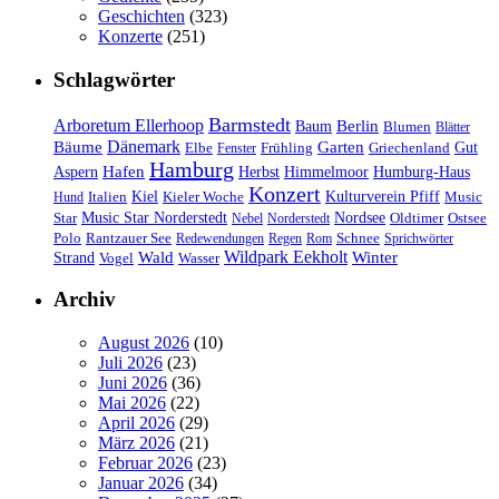
Geschichten
(323)
Konzerte
(251)
Schlagwörter
Barmstedt
Arboretum Ellerhoop
Berlin
Baum
Blumen
Blätter
Dänemark
Bäume
Garten
Elbe
Griechenland
Gut
Fenster
Frühling
Hamburg
Hafen
Herbst
Aspern
Himmelmoor
Humburg-Haus
Konzert
Kulturverein Pfiff
Kiel
Kieler Woche
Music
Hund
Italien
Nordsee
Star
Music Star Norderstedt
Oldtimer
Ostsee
Nebel
Norderstedt
Schnee
Polo
Rantzauer See
Redewendungen
Regen
Rom
Sprichwörter
Wildpark Eekholt
Wald
Winter
Strand
Vogel
Wasser
Archiv
August 2026
(10)
Juli 2026
(23)
Juni 2026
(36)
Mai 2026
(22)
April 2026
(29)
März 2026
(21)
Februar 2026
(23)
Januar 2026
(34)