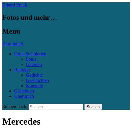
Erhard Preuß
Fotos und mehr…
Menu
Zum Inhalt
Fotos & Galerien
Fotos
Galerien
Beiträge
Gedichte
Geschichten
Konzerte
Gästebuch
Über mich
Suchen nach:
Mercedes