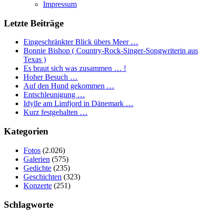
Impressum
Letzte Beiträge
Eingeschränkter Blick übers Meer …
Bonnie Bishop ( Country-Rock-Singer-Songwriterin aus
Texas )
Es braut sich was zusammen … !
Hoher Besuch …
Auf den Hund gekommen …
Entschleunigung …
Idylle am Limfjord in Dänemark …
Kurz festgehalten …
Kategorien
Fotos
(2.026)
Galerien
(575)
Gedichte
(235)
Geschichten
(323)
Konzerte
(251)
Schlagworte