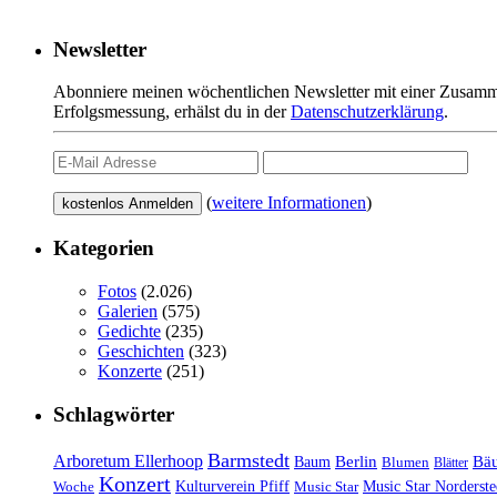
Newsletter
Abonniere meinen wöchentlichen Newsletter mit einer Zusamme
Erfolgsmessung, erhälst du in der
Datenschutzerklärung
.
(
weitere Informationen
)
Kategorien
Fotos
(2.026)
Galerien
(575)
Gedichte
(235)
Geschichten
(323)
Konzerte
(251)
Schlagwörter
Barmstedt
Arboretum Ellerhoop
Berlin
Bä
Baum
Blumen
Blätter
Konzert
Kulturverein Pfiff
Woche
Music Star
Music Star Norderste