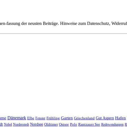
n-fassung der neusten Beiträge. Hinweise zum Datenschutz, Widerruf,
Dänemark
ume
Garten
Hafen
Elbe
Griechenland
Gut Aspern
Fenster
Frühling
Nordsee
dt
Oldtimer
Ostsee
Nebel
Norderstedt
Polo
Rantzauer See
Redewendungen
R