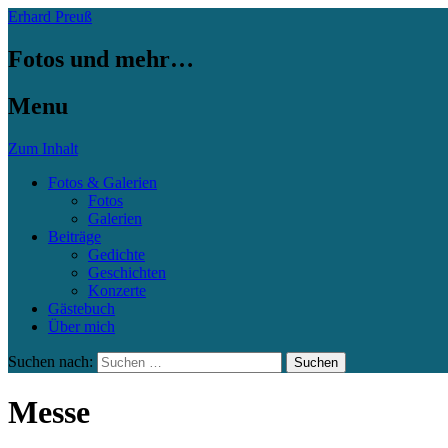
Erhard Preuß
Fotos und mehr…
Menu
Zum Inhalt
Fotos & Galerien
Fotos
Galerien
Beiträge
Gedichte
Geschichten
Konzerte
Gästebuch
Über mich
Suchen nach:
Messe