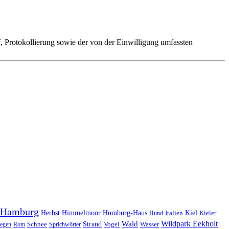
 Protokollierung sowie der von der Einwilligung umfassten
Hamburg
Herbst
Himmelmoor
Humburg-Haus
Kiel
Kieler
Hund
Italien
Wildpark Eekholt
Wald
Schnee
Strand
egen
Rom
Sprichwörter
Vogel
Wasser