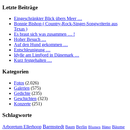
Letzte Beiträge
Eingeschränkter Blick übers Meer …
Bonnie Bishop ( Country-Rock-Singer-Songwriterin aus
Texas )
Es braut sich was zusammen … !
Hoher Besuch …
Auf den Hund gekommen …
Entschleunigung …
Idylle am Limfjord in Dänemark …
Kurz festgehalten …
Kategorien
Fotos
(2.026)
Galerien
(575)
Gedichte
(235)
Geschichten
(323)
Konzerte
(251)
Schlagworte
Barmstedt
Arboretum Ellerhoop
Berlin
Bäume
Baum
Blumen
Blätter