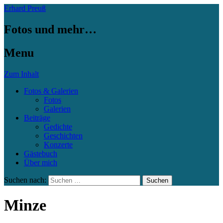
Erhard Preuß
Fotos und mehr…
Menu
Zum Inhalt
Fotos & Galerien
Fotos
Galerien
Beiträge
Gedichte
Geschichten
Konzerte
Gästebuch
Über mich
Suchen nach:
Minze