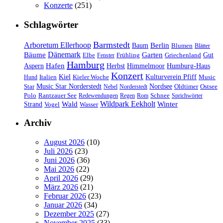
Konzerte
(251)
Schlagwörter
Barmstedt
Arboretum Ellerhoop
Berlin
Baum
Blumen
Blätter
Dänemark
Bäume
Garten
Elbe
Griechenland
Gut
Fenster
Frühling
Hamburg
Hafen
Herbst
Aspern
Himmelmoor
Humburg-Haus
Konzert
Kulturverein Pfiff
Kiel
Kieler Woche
Music
Hund
Italien
Nordsee
Star
Music Star Norderstedt
Oldtimer
Ostsee
Nebel
Norderstedt
Schnee
Polo
Rantzauer See
Redewendungen
Regen
Rom
Sprichwörter
Wildpark Eekholt
Wald
Winter
Strand
Vogel
Wasser
Archiv
August 2026
(10)
Juli 2026
(23)
Juni 2026
(36)
Mai 2026
(22)
April 2026
(29)
März 2026
(21)
Februar 2026
(23)
Januar 2026
(34)
Dezember 2025
(27)
November 2025
(33)