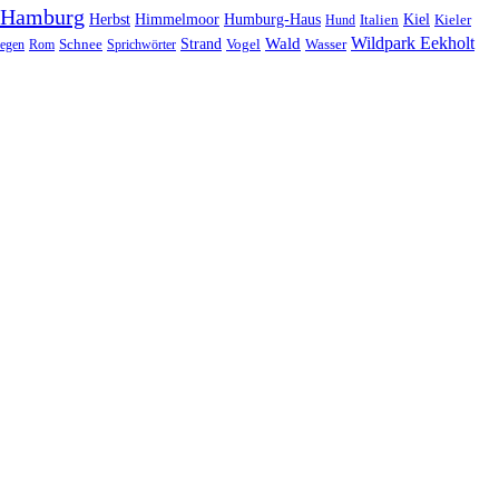
Hamburg
Herbst
Himmelmoor
Humburg-Haus
Kiel
Kieler
Hund
Italien
Wildpark Eekholt
Wald
Schnee
Strand
egen
Rom
Sprichwörter
Vogel
Wasser