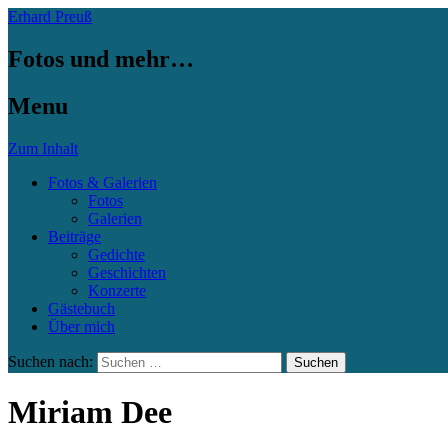
Erhard Preuß
Fotos und mehr…
Menu
Zum Inhalt
Fotos & Galerien
Fotos
Galerien
Beiträge
Gedichte
Geschichten
Konzerte
Gästebuch
Über mich
Suchen nach:
Miriam Dee