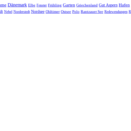
Dänemark
ume
Garten
Hafen
Elbe
Griechenland
Gut Aspern
Fenster
Frühling
Nordsee
dt
Oldtimer
Ostsee
Nebel
Norderstedt
Polo
Rantzauer See
Redewendungen
R