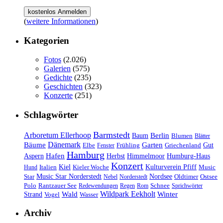
(
weitere Informationen
)
Kategorien
Fotos
(2.026)
Galerien
(575)
Gedichte
(235)
Geschichten
(323)
Konzerte
(251)
Schlagwörter
Barmstedt
Arboretum Ellerhoop
Berlin
Baum
Blumen
Blätter
Dänemark
Bäume
Garten
Elbe
Griechenland
Gut
Fenster
Frühling
Hamburg
Hafen
Herbst
Aspern
Himmelmoor
Humburg-Haus
Konzert
Kulturverein Pfiff
Kiel
Kieler Woche
Music
Hund
Italien
Nordsee
Star
Music Star Norderstedt
Oldtimer
Ostsee
Nebel
Norderstedt
Schnee
Polo
Rantzauer See
Redewendungen
Regen
Rom
Sprichwörter
Wildpark Eekholt
Wald
Winter
Strand
Vogel
Wasser
Archiv