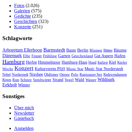
Fotos
(2.026)
Galerien
(575)
Gedichte
(235)
Geschichten
(323)
Konzerte
(251)
Schlagworte
Barmstedt
Arboretum Ellerhoop
Berlin
Bäume
Baum
Blumen
Blätter
Dänemark
Garten
Hafen
Elbe
Griechenland
Gut Aspern
Fenster
Frühling
Hamburg
Herbst
Himmelmoor
Humburg-Haus
Kiel
Kieler
Hund
Italien
Konzert
Kulturverein Pfiff
Woche
Music Star
Music Star Norderstedt
Nordsee
Oldtimer
Ostsee
Nebel
Norderstedt
Polo
Rantzauer See
Redewendungen
Wildpark
Wald
Schnee
Strand
Regen
Rom
Sprichwörter
Vogel
Wasser
Eekholt
Winter
Sonstiges
Über mich
Newsletter
Gästebuch
Anmelden