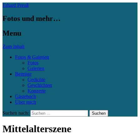
Erhard Preuß
Fotos und mehr…
Menu
Zum Inhalt
Fotos & Galerien
Fotos
Galerien
Beiträge
Gedichte
Geschichten
Konzerte
Gästebuch
Über mich
Suchen nach:
Mittelalterszene