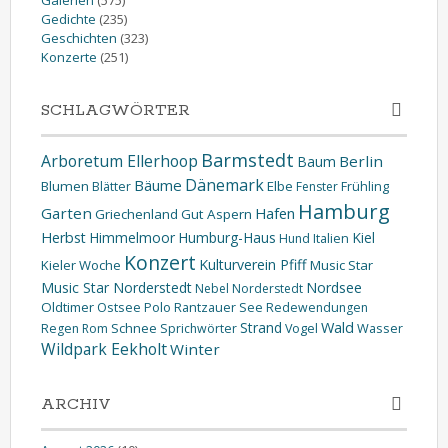
Gedichte
(235)
Geschichten
(323)
Konzerte
(251)
SCHLAGWÖRTER
Barmstedt
Arboretum Ellerhoop
Berlin
Baum
Dänemark
Bäume
Blumen
Elbe
Blätter
Fenster
Frühling
Hamburg
Garten
Hafen
Griechenland
Gut Aspern
Herbst
Himmelmoor
Humburg-Haus
Kiel
Hund
Italien
Konzert
Kulturverein Pfiff
Kieler Woche
Music Star
Music Star Norderstedt
Nordsee
Nebel
Norderstedt
Oldtimer
Ostsee
Polo
Rantzauer See
Redewendungen
Wald
Strand
Schnee
Wasser
Regen
Rom
Sprichwörter
Vogel
Wildpark Eekholt
Winter
ARCHIV