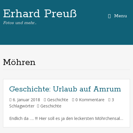
Erhard Preuß
Menu
Fotos und mehr…
Möhren
Geschichte:
Urlaub auf Amrum
6. Januar 2018
Geschichte
0 Kommentare
3
Schlagwörter
Geschichte
Endlich da …. !!! Hier soll es ja den leckersten Möhrchensalat der ganzen Insel geben ! ( Wittdün / Amrum – 13. Oktober 2017 – )