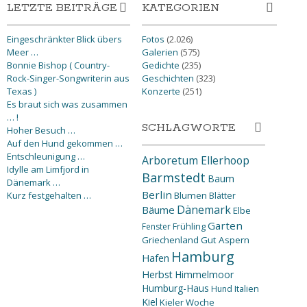
LETZTE BEITRÄGE
KATEGORIEN
Eingeschränkter Blick übers
Fotos
(2.026)
Meer …
Galerien
(575)
Bonnie Bishop ( Country-
Gedichte
(235)
Rock-Singer-Songwriterin aus
Geschichten
(323)
Texas )
Konzerte
(251)
Es braut sich was zusammen
… !
SCHLAGWORTE
Hoher Besuch …
Auf den Hund gekommen …
Entschleunigung …
Arboretum Ellerhoop
Idylle am Limfjord in
Barmstedt
Baum
Dänemark …
Berlin
Kurz festgehalten …
Blumen
Blätter
Dänemark
Bäume
Elbe
Garten
Fenster
Frühling
Griechenland
Gut Aspern
Hamburg
Hafen
Herbst
Himmelmoor
Humburg-Haus
Hund
Italien
Kiel
Kieler Woche