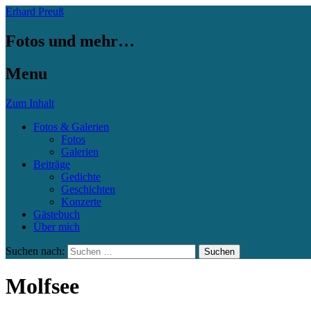
Erhard Preuß
Fotos und mehr…
Menu
Zum Inhalt
Fotos & Galerien
Fotos
Galerien
Beiträge
Gedichte
Geschichten
Konzerte
Gästebuch
Über mich
Suchen nach:
Molfsee