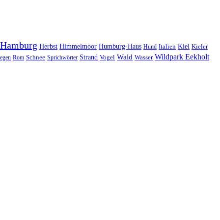
Hamburg
Herbst
Himmelmoor
Humburg-Haus
Kiel
Kieler
Hund
Italien
Wildpark Eekholt
Wald
Schnee
Strand
egen
Rom
Sprichwörter
Vogel
Wasser