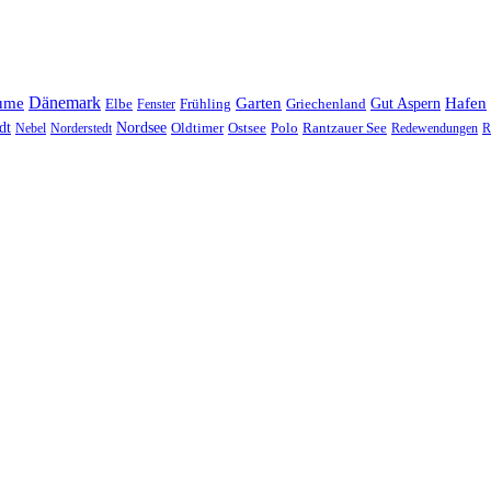
Dänemark
ume
Garten
Hafen
Elbe
Griechenland
Gut Aspern
Fenster
Frühling
Nordsee
dt
Oldtimer
Ostsee
Nebel
Norderstedt
Polo
Rantzauer See
Redewendungen
R