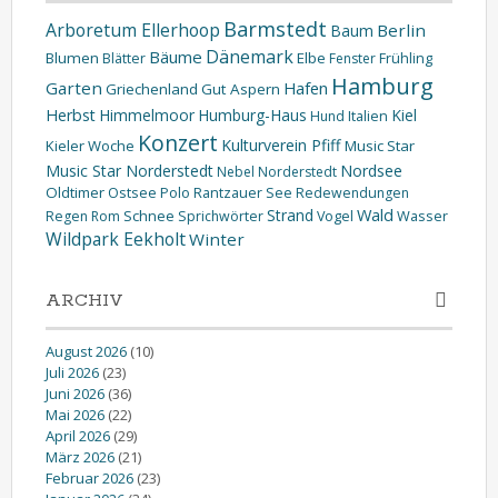
Barmstedt
Arboretum Ellerhoop
Berlin
Baum
Dänemark
Bäume
Blumen
Elbe
Blätter
Fenster
Frühling
Hamburg
Garten
Hafen
Griechenland
Gut Aspern
Herbst
Himmelmoor
Humburg-Haus
Kiel
Hund
Italien
Konzert
Kulturverein Pfiff
Kieler Woche
Music Star
Music Star Norderstedt
Nordsee
Nebel
Norderstedt
Oldtimer
Ostsee
Polo
Rantzauer See
Redewendungen
Wald
Strand
Schnee
Wasser
Regen
Rom
Sprichwörter
Vogel
Wildpark Eekholt
Winter
ARCHIV
August 2026
(10)
Juli 2026
(23)
Juni 2026
(36)
Mai 2026
(22)
April 2026
(29)
März 2026
(21)
Februar 2026
(23)