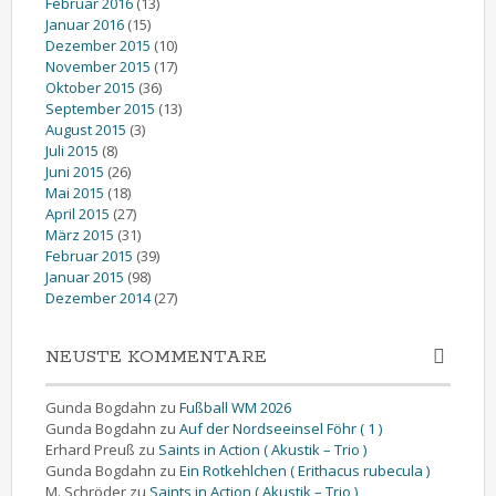
Februar 2016
(13)
Januar 2016
(15)
Dezember 2015
(10)
November 2015
(17)
Oktober 2015
(36)
September 2015
(13)
August 2015
(3)
Juli 2015
(8)
Juni 2015
(26)
Mai 2015
(18)
April 2015
(27)
März 2015
(31)
Februar 2015
(39)
Januar 2015
(98)
Dezember 2014
(27)
NEUSTE KOMMENTARE
Gunda Bogdahn
zu
Fußball WM 2026
Gunda Bogdahn
zu
Auf der Nordseeinsel Föhr ( 1 )
Erhard Preuß
zu
Saints in Action ( Akustik – Trio )
Gunda Bogdahn
zu
Ein Rotkehlchen ( Erithacus rubecula )
M. Schröder
zu
Saints in Action ( Akustik – Trio )