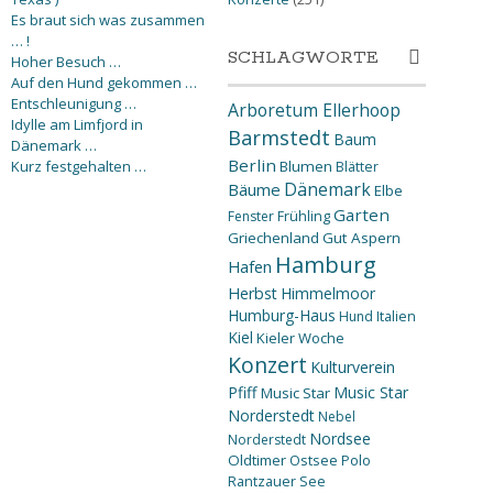
Es braut sich was zusammen
… !
SCHLAGWORTE
Hoher Besuch …
Auf den Hund gekommen …
Entschleunigung …
Arboretum Ellerhoop
Idylle am Limfjord in
Barmstedt
Baum
Dänemark …
Berlin
Kurz festgehalten …
Blumen
Blätter
Dänemark
Bäume
Elbe
Garten
Fenster
Frühling
Griechenland
Gut Aspern
Hamburg
Hafen
Herbst
Himmelmoor
Humburg-Haus
Hund
Italien
Kiel
Kieler Woche
Konzert
Kulturverein
Pfiff
Music Star
Music Star
Norderstedt
Nebel
Nordsee
Norderstedt
Oldtimer
Ostsee
Polo
Rantzauer See