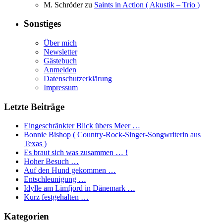
M. Schröder
zu
Saints in Action ( Akustik – Trio )
Sonstiges
Über mich
Newsletter
Gästebuch
Anmelden
Datenschutzerklärung
Impressum
Letzte Beiträge
Eingeschränkter Blick übers Meer …
Bonnie Bishop ( Country-Rock-Singer-Songwriterin aus
Texas )
Es braut sich was zusammen … !
Hoher Besuch …
Auf den Hund gekommen …
Entschleunigung …
Idylle am Limfjord in Dänemark …
Kurz festgehalten …
Kategorien