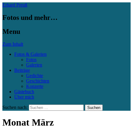
Erhard Preuß
Fotos und mehr…
Menu
Zum Inhalt
Fotos & Galerien
Fotos
Galerien
Beiträge
Gedichte
Geschichten
Konzerte
Gästebuch
Über mich
Suchen nach:
Monat März