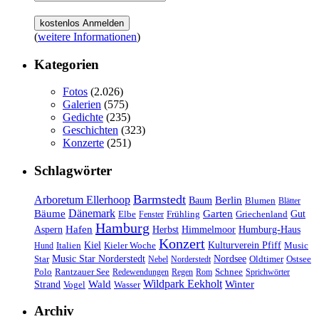
(
weitere Informationen
)
Kategorien
Fotos
(2.026)
Galerien
(575)
Gedichte
(235)
Geschichten
(323)
Konzerte
(251)
Schlagwörter
Barmstedt
Arboretum Ellerhoop
Berlin
Baum
Blumen
Blätter
Dänemark
Bäume
Garten
Elbe
Griechenland
Gut
Fenster
Frühling
Hamburg
Hafen
Herbst
Aspern
Himmelmoor
Humburg-Haus
Konzert
Kulturverein Pfiff
Kiel
Kieler Woche
Music
Hund
Italien
Nordsee
Star
Music Star Norderstedt
Oldtimer
Ostsee
Nebel
Norderstedt
Schnee
Polo
Rantzauer See
Redewendungen
Regen
Rom
Sprichwörter
Wildpark Eekholt
Wald
Winter
Strand
Vogel
Wasser
Archiv