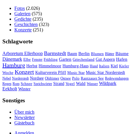
Fotos
(2.026)
Galerien
(575)
Gedichte
(235)
Geschichten
(323)
Konzerte
(251)
Schlagworte
Barmstedt
Arboretum Ellerhoop
Berlin
Bäume
Baum
Blumen
Blätter
Dänemark
Garten
Hafen
Elbe
Griechenland
Gut Aspern
Fenster
Frühling
Hamburg
Herbst
Himmelmoor
Humburg-Haus
Kiel
Kieler
Hund
Italien
Konzert
Kulturverein Pfiff
Woche
Music Star
Music Star Norderstedt
Nordsee
Oldtimer
Ostsee
Nebel
Norderstedt
Polo
Rantzauer See
Redewendungen
Wildpark
Wald
Schnee
Strand
Regen
Rom
Sprichwörter
Vogel
Wasser
Eekholt
Winter
Sonstiges
Über mich
Newsletter
Gästebuch
Anmelden