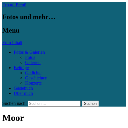
Erhard Preuß
Fotos und mehr…
Menu
Zum Inhalt
Fotos & Galerien
Fotos
Galerien
Beiträge
Gedichte
Geschichten
Konzerte
Gästebuch
Über mich
Suchen nach:
Moor