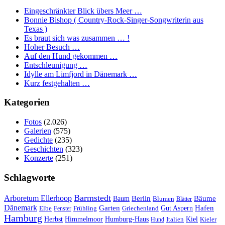
Eingeschränkter Blick übers Meer …
Bonnie Bishop ( Country-Rock-Singer-Songwriterin aus
Texas )
Es braut sich was zusammen … !
Hoher Besuch …
Auf den Hund gekommen …
Entschleunigung …
Idylle am Limfjord in Dänemark …
Kurz festgehalten …
Kategorien
Fotos
(2.026)
Galerien
(575)
Gedichte
(235)
Geschichten
(323)
Konzerte
(251)
Schlagworte
Barmstedt
Arboretum Ellerhoop
Berlin
Bäume
Baum
Blumen
Blätter
Dänemark
Garten
Hafen
Elbe
Griechenland
Gut Aspern
Fenster
Frühling
Hamburg
Herbst
Himmelmoor
Humburg-Haus
Kiel
Kieler
Hund
Italien