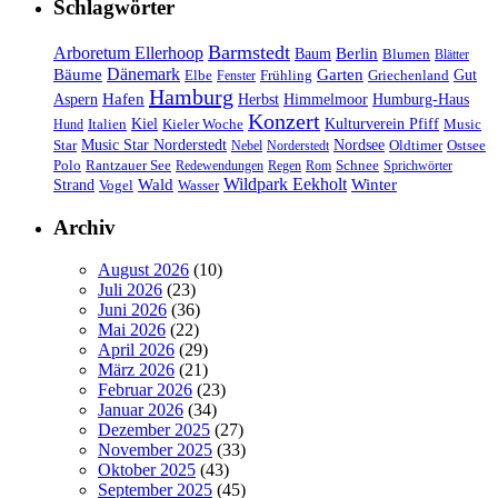
Schlagwörter
Barmstedt
Arboretum Ellerhoop
Berlin
Baum
Blumen
Blätter
Dänemark
Bäume
Garten
Elbe
Griechenland
Gut
Fenster
Frühling
Hamburg
Hafen
Herbst
Aspern
Himmelmoor
Humburg-Haus
Konzert
Kulturverein Pfiff
Kiel
Kieler Woche
Music
Hund
Italien
Nordsee
Star
Music Star Norderstedt
Oldtimer
Ostsee
Nebel
Norderstedt
Schnee
Polo
Rantzauer See
Redewendungen
Regen
Rom
Sprichwörter
Wildpark Eekholt
Wald
Winter
Strand
Vogel
Wasser
Archiv
August 2026
(10)
Juli 2026
(23)
Juni 2026
(36)
Mai 2026
(22)
April 2026
(29)
März 2026
(21)
Februar 2026
(23)
Januar 2026
(34)
Dezember 2025
(27)
November 2025
(33)
Oktober 2025
(43)
September 2025
(45)