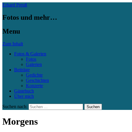
Erhard Preuß
Fotos und mehr…
Menu
Zum Inhalt
Fotos & Galerien
Fotos
Galerien
Beiträge
Gedichte
Geschichten
Konzerte
Gästebuch
Über mich
Suchen nach:
Morgens