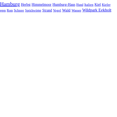
Hamburg
Herbst
Himmelmoor
Humburg-Haus
Kiel
Kieler
Hund
Italien
Wildpark Eekholt
Wald
Schnee
Strand
egen
Rom
Sprichwörter
Vogel
Wasser