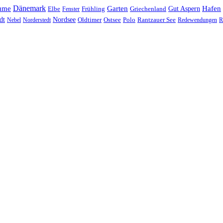
Dänemark
ume
Garten
Hafen
Elbe
Griechenland
Gut Aspern
Fenster
Frühling
Nordsee
dt
Oldtimer
Ostsee
Nebel
Norderstedt
Polo
Rantzauer See
Redewendungen
R