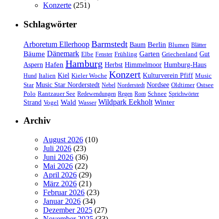
Konzerte
(251)
Schlagwörter
Barmstedt
Arboretum Ellerhoop
Berlin
Baum
Blumen
Blätter
Dänemark
Bäume
Garten
Elbe
Griechenland
Gut
Fenster
Frühling
Hamburg
Hafen
Herbst
Aspern
Himmelmoor
Humburg-Haus
Konzert
Kulturverein Pfiff
Kiel
Kieler Woche
Music
Hund
Italien
Nordsee
Star
Music Star Norderstedt
Oldtimer
Ostsee
Nebel
Norderstedt
Schnee
Polo
Rantzauer See
Redewendungen
Regen
Rom
Sprichwörter
Wildpark Eekholt
Wald
Winter
Strand
Vogel
Wasser
Archiv
August 2026
(10)
Juli 2026
(23)
Juni 2026
(36)
Mai 2026
(22)
April 2026
(29)
März 2026
(21)
Februar 2026
(23)
Januar 2026
(34)
Dezember 2025
(27)
November 2025
(33)