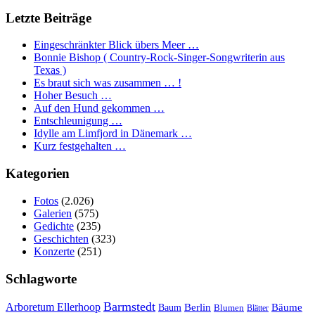
Letzte Beiträge
Eingeschränkter Blick übers Meer …
Bonnie Bishop ( Country-Rock-Singer-Songwriterin aus
Texas )
Es braut sich was zusammen … !
Hoher Besuch …
Auf den Hund gekommen …
Entschleunigung …
Idylle am Limfjord in Dänemark …
Kurz festgehalten …
Kategorien
Fotos
(2.026)
Galerien
(575)
Gedichte
(235)
Geschichten
(323)
Konzerte
(251)
Schlagworte
Barmstedt
Arboretum Ellerhoop
Berlin
Bäume
Baum
Blumen
Blätter