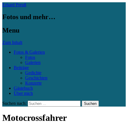
Erhard Preuß
Fotos und mehr…
Menu
Zum Inhalt
Fotos & Galerien
Fotos
Galerien
Beiträge
Gedichte
Geschichten
Konzerte
Gästebuch
Über mich
Suchen nach:
Motocrossfahrer