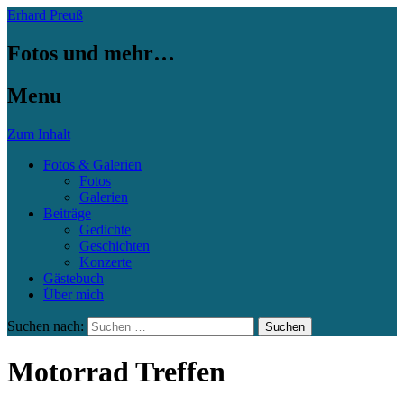
Erhard Preuß
Fotos und mehr…
Menu
Zum Inhalt
Fotos & Galerien
Fotos
Galerien
Beiträge
Gedichte
Geschichten
Konzerte
Gästebuch
Über mich
Suchen nach:
Motorrad Treffen