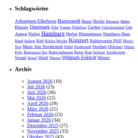
Schlagwörter
Barmstedt
Arboretum Ellerhoop
Berlin
Baum
Blumen
Blätter
Dänemark
Bäume
Garten
Elbe
Griechenland
Gut
Fenster
Frühling
Hamburg
Hafen
Herbst
Aspern
Himmelmoor
Humburg-Haus
Konzert
Kulturverein Pfiff
Kiel
Kieler Woche
Music
Hund
Italien
Nordsee
Star
Music Star Norderstedt
Oldtimer
Ostsee
Nebel
Norderstedt
Schnee
Polo
Rantzauer See
Redewendungen
Regen
Rom
Sprichwörter
Wildpark Eekholt
Wald
Winter
Strand
Vogel
Wasser
Archiv
August 2026
(10)
Juli 2026
(23)
Juni 2026
(36)
Mai 2026
(22)
April 2026
(29)
März 2026
(21)
Februar 2026
(23)
Januar 2026
(34)
Dezember 2025
(27)
November 2025
(33)
Oktober 2025
(43)