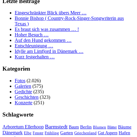
Letzte Beiträge
Eingeschränkter Blick übers Meer …
Bonnie Bishop ( Country-Rock-Singer-Songwriterin aus
Texas )
Es braut sich was zusammen … !
Hoher Besuch …
Auf den Hund gekommen …
Entschleunigung …
Idylle am Limfjord in Dänemark …
Kurz festgehalten …
Kategorien
Fotos
(2.026)
Galerien
(575)
Gedichte
(235)
Geschichten
(323)
Konzerte
(251)
Schlagworte
Barmstedt
Arboretum Ellerhoop
Berlin
Bäume
Baum
Blumen
Blätter
Dänemark
Garten
Hafen
Elbe
Griechenland
Gut Aspern
Fenster
Frühling