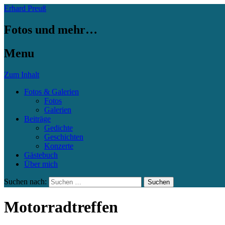
Erhard Preuß
Fotos und mehr…
Menu
Zum Inhalt
Fotos & Galerien
Fotos
Galerien
Beiträge
Gedichte
Geschichten
Konzerte
Gästebuch
Über mich
Suchen nach:
Motorradtreffen