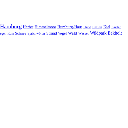
Hamburg
Herbst
Himmelmoor
Humburg-Haus
Kiel
Kieler
Hund
Italien
Wildpark Eekholt
Wald
Schnee
Strand
egen
Rom
Sprichwörter
Vogel
Wasser