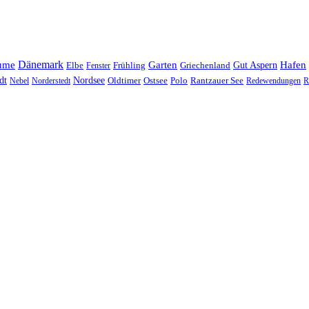
Dänemark
ume
Garten
Hafen
Elbe
Griechenland
Gut Aspern
Fenster
Frühling
Nordsee
dt
Oldtimer
Ostsee
Nebel
Norderstedt
Polo
Rantzauer See
Redewendungen
R