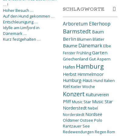
… !
SCHLAGWORTE
Hoher Besuch …
Auf den Hund gekommen …
Entschleunigung …
Arboretum Ellerhoop
Idylle am Limfjord in
Barmstedt
Baum
Dänemark …
Berlin
Kurz festgehalten …
Blumen
Blätter
Dänemark
Bäume
Elbe
Garten
Fenster
Frühling
Griechenland
Gut Aspern
Hamburg
Hafen
Herbst
Himmelmoor
Humburg-Haus
Hund
Italien
Kiel
Kieler Woche
Konzert
Kulturverein
Pfiff
Music Star
Music Star
Norderstedt
Nebel
Nordsee
Norderstedt
Oldtimer
Ostsee
Polo
Rantzauer See
Redewendungen
Regen
Rom