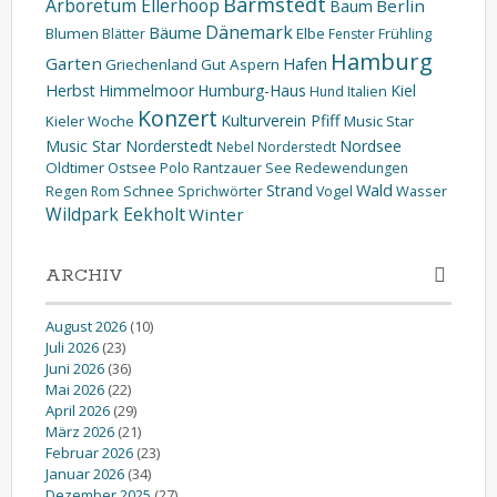
Barmstedt
Arboretum Ellerhoop
Berlin
Baum
Dänemark
Bäume
Blumen
Elbe
Blätter
Fenster
Frühling
Hamburg
Garten
Hafen
Griechenland
Gut Aspern
Herbst
Himmelmoor
Humburg-Haus
Kiel
Hund
Italien
Konzert
Kulturverein Pfiff
Kieler Woche
Music Star
Music Star Norderstedt
Nordsee
Nebel
Norderstedt
Oldtimer
Ostsee
Polo
Rantzauer See
Redewendungen
Wald
Strand
Schnee
Wasser
Regen
Rom
Sprichwörter
Vogel
Wildpark Eekholt
Winter
ARCHIV
August 2026
(10)
Juli 2026
(23)
Juni 2026
(36)
Mai 2026
(22)
April 2026
(29)
März 2026
(21)
Februar 2026
(23)
Januar 2026
(34)
Dezember 2025
(27)