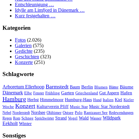
Entschleunigung …
Idylle am Limfjord in Dänemark …
Kurz festgehalten …
Kategorien
Fotos
(2.026)
Galerien
(575)
Gedichte
(235)
Geschichten
(323)
Konzerte
(251)
Schlagworte
Barmstedt
Arboretum Ellerhoop
Berlin
Bäume
Baum
Blumen
Blätter
Dänemark
Garten
Hafen
Elbe
Griechenland
Gut Aspern
Fenster
Frühling
Hamburg
Herbst
Himmelmoor
Humburg-Haus
Kiel
Kieler
Hund
Italien
Konzert
Kulturverein Pfiff
Woche
Music Star
Music Star Norderstedt
Nordsee
Oldtimer
Ostsee
Nebel
Norderstedt
Polo
Rantzauer See
Redewendungen
Wildpark
Wald
Schnee
Strand
Regen
Rom
Sprichwörter
Vogel
Wasser
Eekholt
Winter
Sonstiges