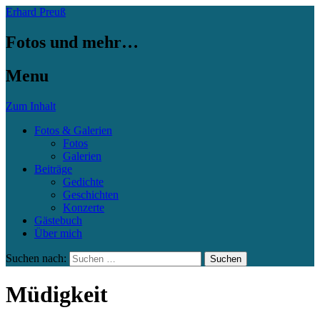
Erhard Preuß
Fotos und mehr…
Menu
Zum Inhalt
Fotos & Galerien
Fotos
Galerien
Beiträge
Gedichte
Geschichten
Konzerte
Gästebuch
Über mich
Suchen nach:
Müdigkeit