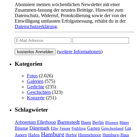
Abonniere meinen wöchentlichen Newsletter mit einer
Zusammen-fassung der neusten Beiträge. Hinweise zum
Datenschutz, Widerruf, Protokollierung sowie der von der
Einwilligung umfassten Erfolgsmessung, erhälst du in der
Datenschutzerklärung
.
(
weitere Informationen
)
Kategorien
Fotos
(2.026)
Galerien
(575)
Gedichte
(235)
Geschichten
(323)
Konzerte
(251)
Schlagwörter
Barmstedt
Arboretum Ellerhoop
Berlin
Baum
Blumen
Blätter
Dänemark
Bäume
Garten
Elbe
Griechenland
Gut
Fenster
Frühling
Hamburg
Hafen
Herbst
Aspern
Himmelmoor
Humburg-Haus