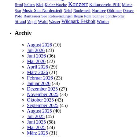
Konzert
Kulturverein Pfiff
Kiel
Kieler Woche
Music
Hund
Italien
Nordsee
Star
Music Star Norderstedt
Oldtimer
Ostsee
Nebel
Norderstedt
Schnee
Polo
Rantzauer See
Redewendungen
Regen
Rom
Sprichwörter
Wildpark Eekholt
Wald
Winter
Strand
Vogel
Wasser
Archiv
August 2026
(10)
Juli 2026
(23)
Juni 2026
(36)
Mai 2026
(22)
April 2026
(29)
März 2026
(21)
Februar 2026
(23)
Januar 2026
(34)
Dezember 2025
(27)
November 2025
(33)
Oktober 2025
(43)
September 2025
(45)
August 2025
(40)
Juli 2025
(45)
Juni 2025
(58)
Mai 2025
(24)
März 2025
(31)