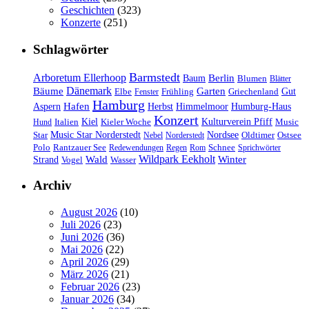
Geschichten
(323)
Konzerte
(251)
Schlagwörter
Barmstedt
Arboretum Ellerhoop
Berlin
Baum
Blumen
Blätter
Dänemark
Bäume
Garten
Elbe
Griechenland
Gut
Fenster
Frühling
Hamburg
Hafen
Herbst
Aspern
Himmelmoor
Humburg-Haus
Konzert
Kulturverein Pfiff
Kiel
Kieler Woche
Music
Hund
Italien
Nordsee
Star
Music Star Norderstedt
Oldtimer
Ostsee
Nebel
Norderstedt
Schnee
Polo
Rantzauer See
Redewendungen
Regen
Rom
Sprichwörter
Wildpark Eekholt
Wald
Winter
Strand
Vogel
Wasser
Archiv
August 2026
(10)
Juli 2026
(23)
Juni 2026
(36)
Mai 2026
(22)
April 2026
(29)
März 2026
(21)
Februar 2026
(23)
Januar 2026
(34)