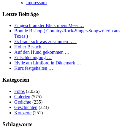
Impressum
Letzte Beiträge
Eingeschränkter Blick übers Meer …
Bonnie Bishop ( Country-Rock-Singer-Songwriterin aus
Texas )
Es braut sich was zusammen … !
Hoher Besuch …
Auf den Hund gekommen …
Entschleunigung …
Idylle am Limfjord in Dänemark …
Kurz festgehalten …
Kategorien
Fotos
(2.026)
Galerien
(575)
Gedichte
(235)
Geschichten
(323)
Konzerte
(251)
Schlagworte