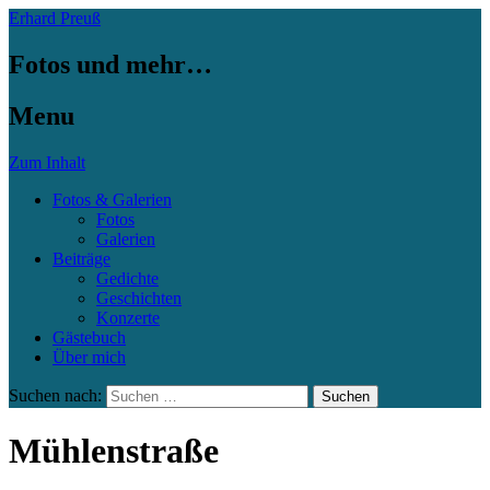
Erhard Preuß
Fotos und mehr…
Menu
Zum Inhalt
Fotos & Galerien
Fotos
Galerien
Beiträge
Gedichte
Geschichten
Konzerte
Gästebuch
Über mich
Suchen nach:
Mühlenstraße