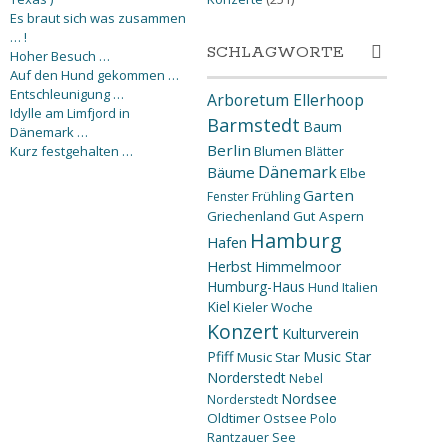
Es braut sich was zusammen
… !
SCHLAGWORTE
Hoher Besuch …
Auf den Hund gekommen …
Entschleunigung …
Arboretum Ellerhoop
Idylle am Limfjord in
Barmstedt
Baum
Dänemark …
Berlin
Kurz festgehalten …
Blumen
Blätter
Dänemark
Bäume
Elbe
Garten
Fenster
Frühling
Griechenland
Gut Aspern
Hamburg
Hafen
Herbst
Himmelmoor
Humburg-Haus
Hund
Italien
Kiel
Kieler Woche
Konzert
Kulturverein
Pfiff
Music Star
Music Star
Norderstedt
Nebel
Nordsee
Norderstedt
Oldtimer
Ostsee
Polo
Rantzauer See