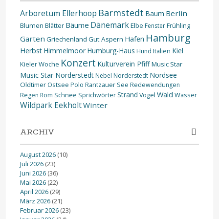
Barmstedt
Arboretum Ellerhoop
Berlin
Baum
Dänemark
Bäume
Blumen
Elbe
Blätter
Fenster
Frühling
Hamburg
Garten
Hafen
Griechenland
Gut Aspern
Herbst
Himmelmoor
Humburg-Haus
Kiel
Hund
Italien
Konzert
Kulturverein Pfiff
Kieler Woche
Music Star
Music Star Norderstedt
Nordsee
Nebel
Norderstedt
Oldtimer
Ostsee
Polo
Rantzauer See
Redewendungen
Wald
Strand
Schnee
Wasser
Regen
Rom
Sprichwörter
Vogel
Wildpark Eekholt
Winter
ARCHIV
August 2026
(10)
Juli 2026
(23)
Juni 2026
(36)
Mai 2026
(22)
April 2026
(29)
März 2026
(21)
Februar 2026
(23)