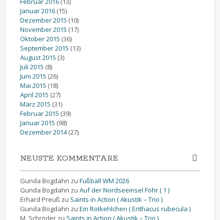
Februar 2016
(13)
Januar 2016
(15)
Dezember 2015
(10)
November 2015
(17)
Oktober 2015
(36)
September 2015
(13)
August 2015
(3)
Juli 2015
(8)
Juni 2015
(26)
Mai 2015
(18)
April 2015
(27)
März 2015
(31)
Februar 2015
(39)
Januar 2015
(98)
Dezember 2014
(27)
NEUSTE KOMMENTARE
Gunda Bogdahn
zu
Fußball WM 2026
Gunda Bogdahn
zu
Auf der Nordseeinsel Föhr ( 1 )
Erhard Preuß
zu
Saints in Action ( Akustik – Trio )
Gunda Bogdahn
zu
Ein Rotkehlchen ( Erithacus rubecula )
M. Schröder
zu
Saints in Action ( Akustik – Trio )