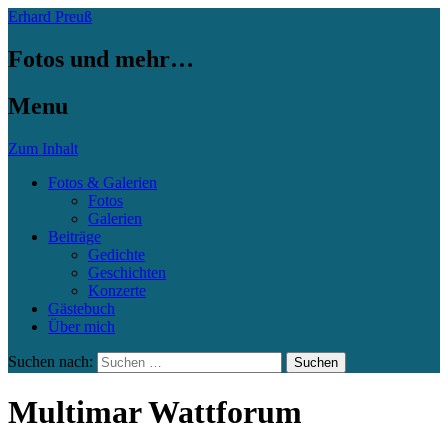
Erhard Preuß
Fotos und mehr…
Menu
Zum Inhalt
Fotos & Galerien
Fotos
Galerien
Beiträge
Gedichte
Geschichten
Konzerte
Gästebuch
Über mich
Suchen nach:
Multimar Wattforum