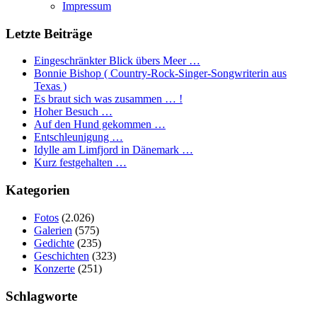
Impressum
Letzte Beiträge
Eingeschränkter Blick übers Meer …
Bonnie Bishop ( Country-Rock-Singer-Songwriterin aus
Texas )
Es braut sich was zusammen … !
Hoher Besuch …
Auf den Hund gekommen …
Entschleunigung …
Idylle am Limfjord in Dänemark …
Kurz festgehalten …
Kategorien
Fotos
(2.026)
Galerien
(575)
Gedichte
(235)
Geschichten
(323)
Konzerte
(251)
Schlagworte