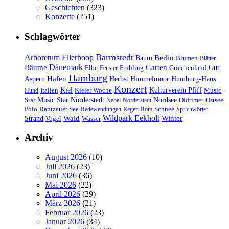
Geschichten
(323)
Konzerte
(251)
Schlagwörter
Barmstedt
Arboretum Ellerhoop
Berlin
Baum
Blumen
Blätter
Dänemark
Bäume
Garten
Elbe
Griechenland
Gut
Fenster
Frühling
Hamburg
Hafen
Herbst
Aspern
Himmelmoor
Humburg-Haus
Konzert
Kulturverein Pfiff
Kiel
Kieler Woche
Music
Hund
Italien
Nordsee
Star
Music Star Norderstedt
Oldtimer
Ostsee
Nebel
Norderstedt
Schnee
Polo
Rantzauer See
Redewendungen
Regen
Rom
Sprichwörter
Wildpark Eekholt
Wald
Winter
Strand
Vogel
Wasser
Archiv
August 2026
(10)
Juli 2026
(23)
Juni 2026
(36)
Mai 2026
(22)
April 2026
(29)
März 2026
(21)
Februar 2026
(23)
Januar 2026
(34)