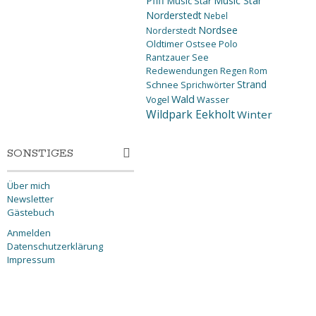
Pfiff
Music Star
Music Star
Norderstedt
Nebel
Nordsee
Norderstedt
Oldtimer
Ostsee
Polo
Rantzauer See
Redewendungen
Regen
Rom
Strand
Schnee
Sprichwörter
Wald
Wasser
Vogel
Wildpark Eekholt
Winter
SONSTIGES
Über mich
Newsletter
Gästebuch
Anmelden
Datenschutzerklärung
Impressum