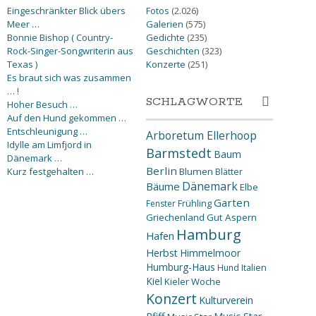
Eingeschränkter Blick übers
Fotos
(2.026)
Meer …
Galerien
(575)
Bonnie Bishop ( Country-
Gedichte
(235)
Rock-Singer-Songwriterin aus
Geschichten
(323)
Texas )
Konzerte
(251)
Es braut sich was zusammen
… !
SCHLAGWORTE
Hoher Besuch …
Auf den Hund gekommen …
Entschleunigung …
Arboretum Ellerhoop
Idylle am Limfjord in
Barmstedt
Baum
Dänemark …
Berlin
Kurz festgehalten …
Blumen
Blätter
Dänemark
Bäume
Elbe
Garten
Fenster
Frühling
Griechenland
Gut Aspern
Hamburg
Hafen
Herbst
Himmelmoor
Humburg-Haus
Hund
Italien
Kiel
Kieler Woche
Konzert
Kulturverein