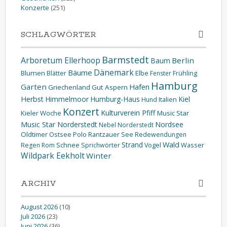
Konzerte
(251)
SCHLAGWÖRTER
Barmstedt
Arboretum Ellerhoop
Berlin
Baum
Dänemark
Bäume
Blumen
Elbe
Blätter
Fenster
Frühling
Hamburg
Garten
Hafen
Griechenland
Gut Aspern
Herbst
Himmelmoor
Humburg-Haus
Kiel
Hund
Italien
Konzert
Kulturverein Pfiff
Kieler Woche
Music Star
Music Star Norderstedt
Nordsee
Nebel
Norderstedt
Oldtimer
Ostsee
Polo
Rantzauer See
Redewendungen
Wald
Strand
Schnee
Wasser
Regen
Rom
Sprichwörter
Vogel
Wildpark Eekholt
Winter
ARCHIV
August 2026
(10)
Juli 2026
(23)
Juni 2026
(36)