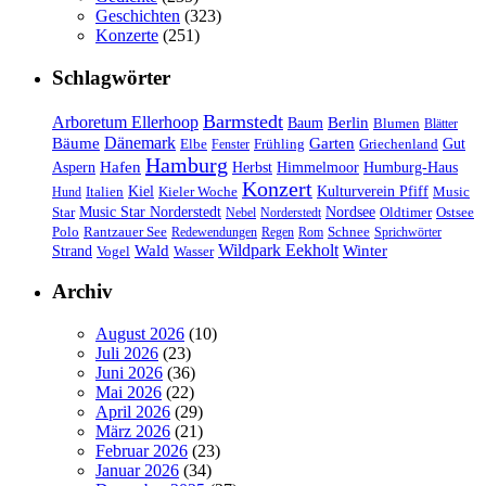
Geschichten
(323)
Konzerte
(251)
Schlagwörter
Barmstedt
Arboretum Ellerhoop
Berlin
Baum
Blumen
Blätter
Dänemark
Bäume
Garten
Elbe
Griechenland
Gut
Fenster
Frühling
Hamburg
Hafen
Herbst
Aspern
Himmelmoor
Humburg-Haus
Konzert
Kulturverein Pfiff
Kiel
Kieler Woche
Music
Hund
Italien
Nordsee
Star
Music Star Norderstedt
Oldtimer
Ostsee
Nebel
Norderstedt
Schnee
Polo
Rantzauer See
Redewendungen
Regen
Rom
Sprichwörter
Wildpark Eekholt
Wald
Winter
Strand
Vogel
Wasser
Archiv
August 2026
(10)
Juli 2026
(23)
Juni 2026
(36)
Mai 2026
(22)
April 2026
(29)
März 2026
(21)
Februar 2026
(23)
Januar 2026
(34)