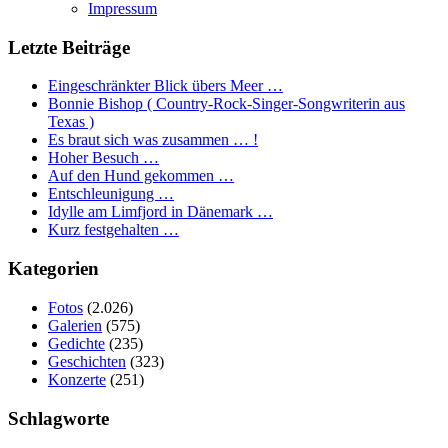
Impressum
Letzte Beiträge
Eingeschränkter Blick übers Meer …
Bonnie Bishop ( Country-Rock-Singer-Songwriterin aus
Texas )
Es braut sich was zusammen … !
Hoher Besuch …
Auf den Hund gekommen …
Entschleunigung …
Idylle am Limfjord in Dänemark …
Kurz festgehalten …
Kategorien
Fotos
(2.026)
Galerien
(575)
Gedichte
(235)
Geschichten
(323)
Konzerte
(251)
Schlagworte