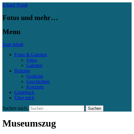
Erhard Preuß
Fotos und mehr…
Menu
Zum Inhalt
Fotos & Galerien
Fotos
Galerien
Beiträge
Gedichte
Geschichten
Konzerte
Gästebuch
Über mich
Suchen nach:
Museumszug