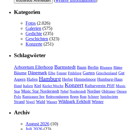
(
weitere Informationen
)
Kategorien
Fotos
(2.026)
Galerien
(575)
Gedichte
(235)
Geschichten
(323)
Konzerte
(251)
Schlagwörter
Barmstedt
Arboretum Ellerhoop
Berlin
Baum
Blumen
Blätter
Dänemark
Bäume
Garten
Elbe
Griechenland
Gut
Fenster
Frühling
Hamburg
Hafen
Herbst
Aspern
Himmelmoor
Humburg-Haus
Konzert
Kulturverein Pfiff
Kiel
Kieler Woche
Music
Hund
Italien
Nordsee
Star
Music Star Norderstedt
Oldtimer
Ostsee
Nebel
Norderstedt
Schnee
Polo
Rantzauer See
Redewendungen
Regen
Rom
Sprichwörter
Wildpark Eekholt
Wald
Winter
Strand
Vogel
Wasser
Archiv
August 2026
(10)
Juli 2026
(23)