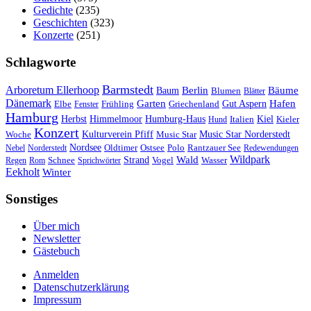
Gedichte
(235)
Geschichten
(323)
Konzerte
(251)
Schlagworte
Barmstedt
Arboretum Ellerhoop
Berlin
Bäume
Baum
Blumen
Blätter
Dänemark
Garten
Hafen
Elbe
Griechenland
Gut Aspern
Fenster
Frühling
Hamburg
Herbst
Himmelmoor
Humburg-Haus
Kiel
Kieler
Hund
Italien
Konzert
Kulturverein Pfiff
Woche
Music Star
Music Star Norderstedt
Nordsee
Oldtimer
Ostsee
Nebel
Norderstedt
Polo
Rantzauer See
Redewendungen
Wildpark
Wald
Schnee
Strand
Regen
Rom
Sprichwörter
Vogel
Wasser
Eekholt
Winter
Sonstiges
Über mich
Newsletter
Gästebuch
Anmelden
Datenschutzerklärung
Impressum