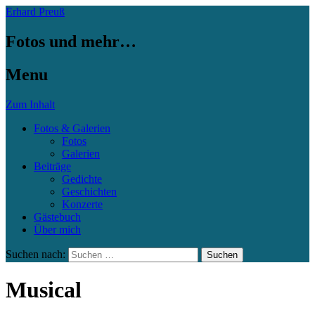
Erhard Preuß
Fotos und mehr…
Menu
Zum Inhalt
Fotos & Galerien
Fotos
Galerien
Beiträge
Gedichte
Geschichten
Konzerte
Gästebuch
Über mich
Suchen nach:
Musical