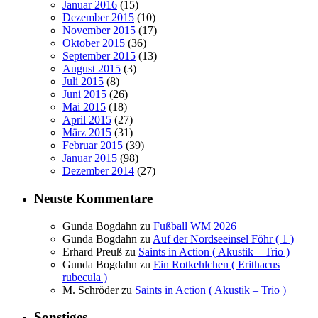
Januar 2016
(15)
Dezember 2015
(10)
November 2015
(17)
Oktober 2015
(36)
September 2015
(13)
August 2015
(3)
Juli 2015
(8)
Juni 2015
(26)
Mai 2015
(18)
April 2015
(27)
März 2015
(31)
Februar 2015
(39)
Januar 2015
(98)
Dezember 2014
(27)
Neuste Kommentare
Gunda Bogdahn
zu
Fußball WM 2026
Gunda Bogdahn
zu
Auf der Nordseeinsel Föhr ( 1 )
Erhard Preuß
zu
Saints in Action ( Akustik – Trio )
Gunda Bogdahn
zu
Ein Rotkehlchen ( Erithacus
rubecula )
M. Schröder
zu
Saints in Action ( Akustik – Trio )
Sonstiges