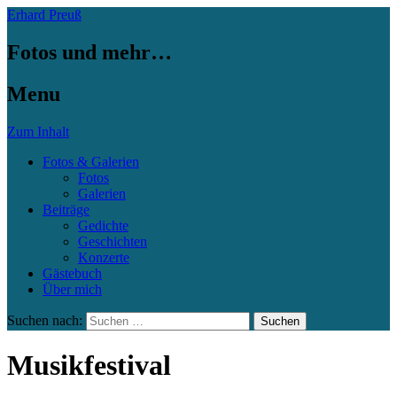
Erhard Preuß
Fotos und mehr…
Menu
Zum Inhalt
Fotos & Galerien
Fotos
Galerien
Beiträge
Gedichte
Geschichten
Konzerte
Gästebuch
Über mich
Suchen nach:
Musikfestival