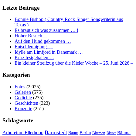
Letzte Beiträge
Bonnie Bishop ( Country-Rock-Singer-Songwriterin aus
Texas )
Es braut sich was zusammen … !
Hoher Besuch …
Auf den Hund gekommen …
Entschleunigung …
Idylle am Limfjord in Dänemark …
Kurz festgehalten …
Ein kleiner Streifzug über die Kieler Woche – 25. Juni 2026 –
Kategorien
Fotos
(2.025)
Galerien
(575)
Gedichte
(235)
Geschichten
(323)
Konzerte
(251)
Schlagworte
Barmstedt
Arboretum Ellerhoop
Berlin
Bäume
Baum
Blumen
Blätter