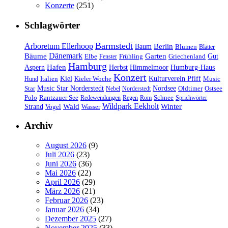
Konzerte
(251)
Schlagwörter
Barmstedt
Arboretum Ellerhoop
Berlin
Baum
Blumen
Blätter
Dänemark
Bäume
Garten
Elbe
Griechenland
Gut
Fenster
Frühling
Hamburg
Hafen
Herbst
Aspern
Himmelmoor
Humburg-Haus
Konzert
Kulturverein Pfiff
Kiel
Kieler Woche
Music
Hund
Italien
Nordsee
Star
Music Star Norderstedt
Oldtimer
Ostsee
Nebel
Norderstedt
Schnee
Polo
Rantzauer See
Redewendungen
Regen
Rom
Sprichwörter
Wildpark Eekholt
Wald
Winter
Strand
Vogel
Wasser
Archiv
August 2026
(9)
Juli 2026
(23)
Juni 2026
(36)
Mai 2026
(22)
April 2026
(29)
März 2026
(21)
Februar 2026
(23)
Januar 2026
(34)
Dezember 2025
(27)
November 2025
(33)