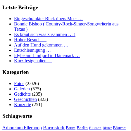
Letzte Beiträge
Eingeschränkter Blick übers Meer …
Bonnie Bishop ( Country-Rock-Singer-Songwriterin aus
Texas )
Es braut sich was zusammen … !
Hoher Besuch …
Auf den Hund gekommen …
Entschleunigung …
Idylle am Limfjord in Dänemark …
Kurz festgehalten …
Kategorien
Fotos
(2.026)
Galerien
(575)
Gedichte
(235)
Geschichten
(323)
Konzerte
(251)
Schlagworte
Barmstedt
Arboretum Ellerhoop
Berlin
Bäume
Baum
Blumen
Blätter