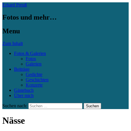
Erhard Preuß
Fotos und mehr…
Menu
Zum Inhalt
Fotos & Galerien
Fotos
Galerien
Beiträge
Gedichte
Geschichten
Konzerte
Gästebuch
Über mich
Suchen nach:
Nässe