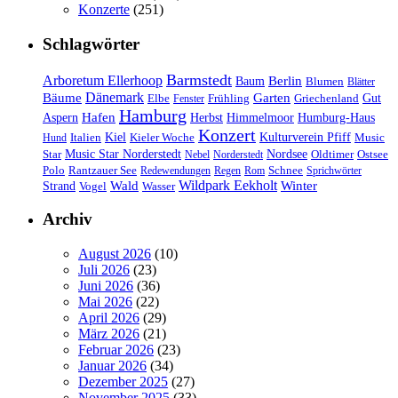
Konzerte
(251)
Schlagwörter
Barmstedt
Arboretum Ellerhoop
Berlin
Baum
Blumen
Blätter
Dänemark
Bäume
Garten
Elbe
Griechenland
Gut
Fenster
Frühling
Hamburg
Hafen
Herbst
Aspern
Himmelmoor
Humburg-Haus
Konzert
Kulturverein Pfiff
Kiel
Kieler Woche
Music
Hund
Italien
Nordsee
Star
Music Star Norderstedt
Oldtimer
Ostsee
Nebel
Norderstedt
Schnee
Polo
Rantzauer See
Redewendungen
Regen
Rom
Sprichwörter
Wildpark Eekholt
Wald
Winter
Strand
Vogel
Wasser
Archiv
August 2026
(10)
Juli 2026
(23)
Juni 2026
(36)
Mai 2026
(22)
April 2026
(29)
März 2026
(21)
Februar 2026
(23)
Januar 2026
(34)
Dezember 2025
(27)
November 2025
(33)