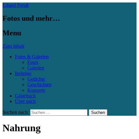
Erhard Preuß
Fotos und mehr…
Menu
Zum Inhalt
Fotos & Galerien
Fotos
Galerien
Beiträge
Gedichte
Geschichten
Konzerte
Gästebuch
Über mich
Suchen nach:
Nahrung