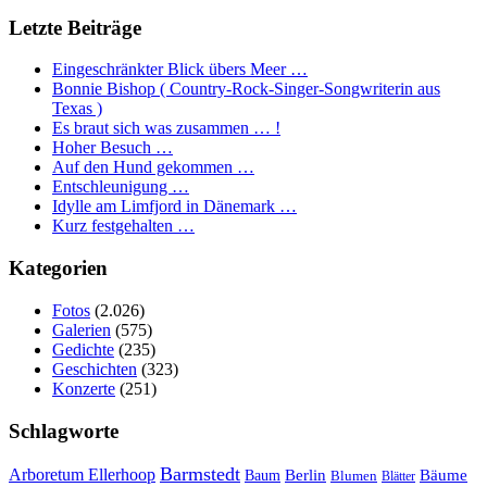
Letzte Beiträge
Eingeschränkter Blick übers Meer …
Bonnie Bishop ( Country-Rock-Singer-Songwriterin aus
Texas )
Es braut sich was zusammen … !
Hoher Besuch …
Auf den Hund gekommen …
Entschleunigung …
Idylle am Limfjord in Dänemark …
Kurz festgehalten …
Kategorien
Fotos
(2.026)
Galerien
(575)
Gedichte
(235)
Geschichten
(323)
Konzerte
(251)
Schlagworte
Barmstedt
Arboretum Ellerhoop
Berlin
Bäume
Baum
Blumen
Blätter