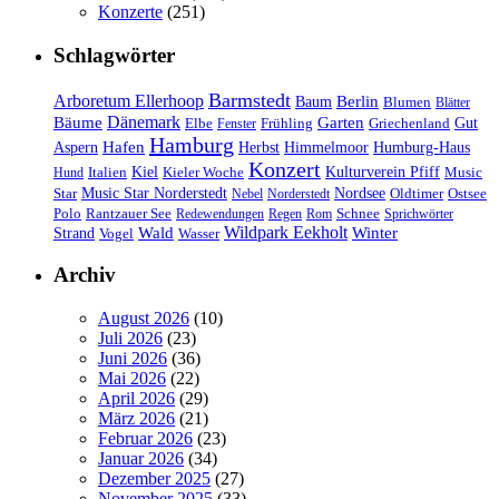
Konzerte
(251)
Schlagwörter
Barmstedt
Arboretum Ellerhoop
Berlin
Baum
Blumen
Blätter
Dänemark
Bäume
Garten
Elbe
Griechenland
Gut
Fenster
Frühling
Hamburg
Hafen
Herbst
Aspern
Himmelmoor
Humburg-Haus
Konzert
Kulturverein Pfiff
Kiel
Kieler Woche
Music
Hund
Italien
Nordsee
Star
Music Star Norderstedt
Oldtimer
Ostsee
Nebel
Norderstedt
Schnee
Polo
Rantzauer See
Redewendungen
Regen
Rom
Sprichwörter
Wildpark Eekholt
Wald
Winter
Strand
Vogel
Wasser
Archiv
August 2026
(10)
Juli 2026
(23)
Juni 2026
(36)
Mai 2026
(22)
April 2026
(29)
März 2026
(21)
Februar 2026
(23)
Januar 2026
(34)
Dezember 2025
(27)
November 2025
(33)