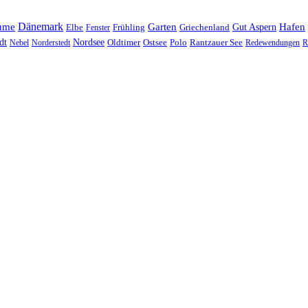
Dänemark
ume
Garten
Hafen
Elbe
Griechenland
Gut Aspern
Fenster
Frühling
Nordsee
dt
Oldtimer
Ostsee
Nebel
Norderstedt
Polo
Rantzauer See
Redewendungen
R