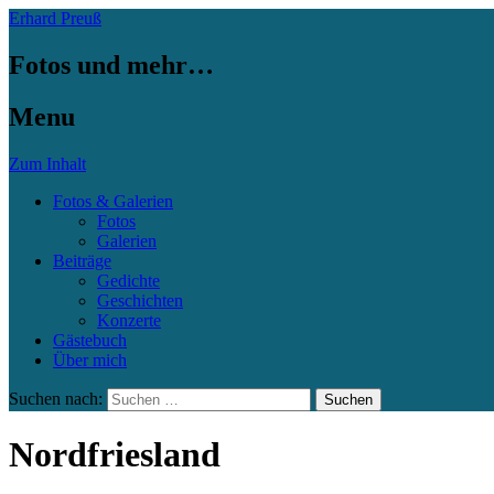
Erhard Preuß
Fotos und mehr…
Menu
Zum Inhalt
Fotos & Galerien
Fotos
Galerien
Beiträge
Gedichte
Geschichten
Konzerte
Gästebuch
Über mich
Suchen nach:
Nordfriesland