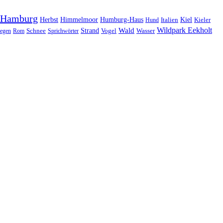
Hamburg
Herbst
Himmelmoor
Humburg-Haus
Kiel
Kieler
Hund
Italien
Wildpark Eekholt
Wald
Schnee
Strand
egen
Rom
Sprichwörter
Vogel
Wasser